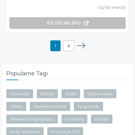
czytaj więcej
IDŹ DO SKLEPU
1
6
Popularne Tagi
Promocje
Rabaty
Zniżki
Wyprzedaże
Oferty
Weekend zniżek
Targi mody
Weekend wyprzedaży
Przeceny
Okazje
Kody rabatowe
Promocje 2021