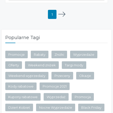
1
Popularne Tagi
Promocje
Rabaty
Zniżki
Wyprzedaże
Oferty
Weekend zniżek
Targi mody
Weekend wyprzedaży
Przeceny
Okazje
Kody rabatowe
Promocje 2021
Kupony rabatowe
Wyprzedaż
Promocja
Dzień Kobiet
Nocne Wyprzedaże
Black Friday