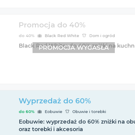
Promocja do 40%
do 40%
Black Red White
Dom i ogród
Black Red White: do 40% zniżki na kuchn
PROMOCJA WYGASŁA
Wyprzedaż do 60%
do 60%
Eobuwie
Obuwie i torebki
Eobuwie: wyprzedaż do 60% zniżki na obu
oraz torebki i akcesoria