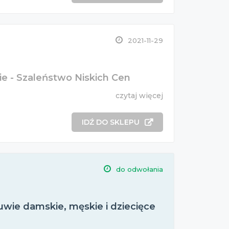
2021-11-29
ie - Szaleństwo Niskich Cen
czytaj więcej
IDŹ DO SKLEPU
do odwołania
wie damskie, męskie i dziecięce