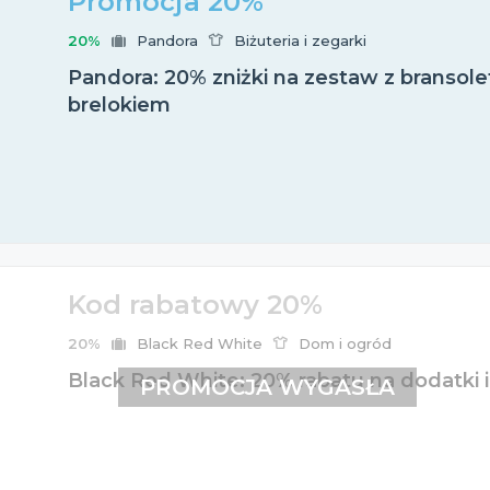
Promocja 20%
20%
Pandora
Biżuteria i zegarki
Pandora: 20% zniżki na zestaw z bransole
brelokiem
Kod rabatowy 20%
20%
Black Red White
Dom i ogród
Black Red White: 20% rabatu na dodatki i 
PROMOCJA WYGASŁA