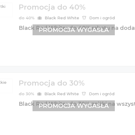
Promocja do 40%
do 40%
Black Red White
Dom i ogród
Black Red White: do 40% rabatu na dodat
PROMOCJA WYGASŁA
Promocja do 30%
do 30%
Black Red White
Dom i ogród
Black Red White: do 30% zniżki na wszys
PROMOCJA WYGASŁA