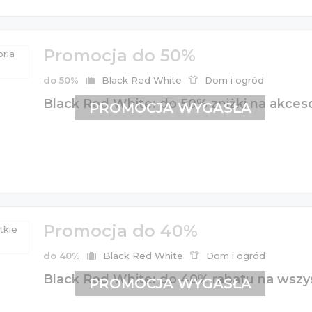
Promocja do 50%
do 50%
Black Red White
Dom i ogród
Black Red White: do 50% zniżki na akces
PROMOCJA WYGASŁA
Promocja do 40%
do 40%
Black Red White
Dom i ogród
Black Red White: do 40% rabatu na wszy
PROMOCJA WYGASŁA