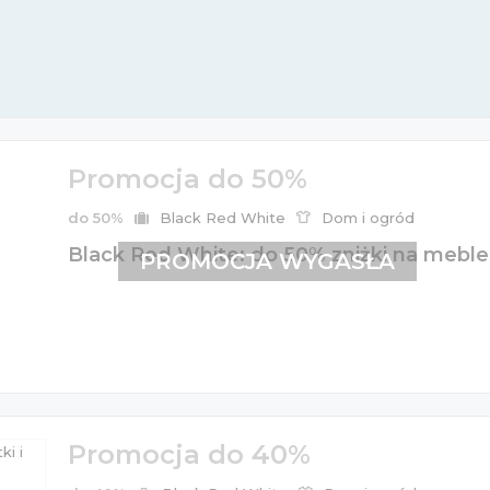
Promocja do 50%
do 50%
Black Red White
Dom i ogród
Black Red White: do 50% zniżki na meble 
PROMOCJA WYGASŁA
Promocja do 40%