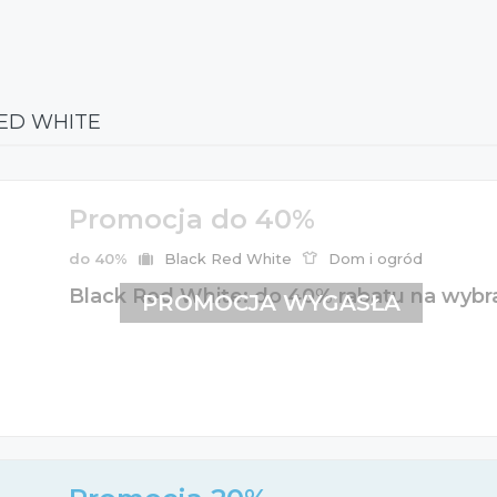
RED WHITE
Promocja do 40%
do 40%
Black Red White
Dom i ogród
Black Red White: do 40% rabatu na wybra
PROMOCJA WYGASŁA