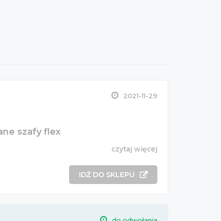
2021-11-29
ne szafy flex
czytaj więcej
IDŹ DO SKLEPU
do odwołania