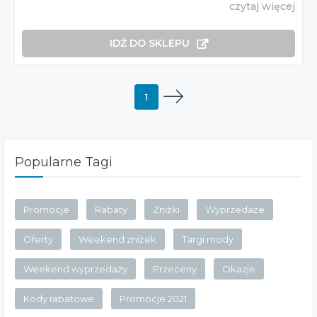
czytaj więcej
IDŹ DO SKLEPU
1
Popularne Tagi
Promocje
Rabaty
Zniżki
Wyprzedaże
Oferty
Weekend zniżek
Targi mody
Weekend wyprzedaży
Przeceny
Okazje
Kody rabatowe
Promocje 2021