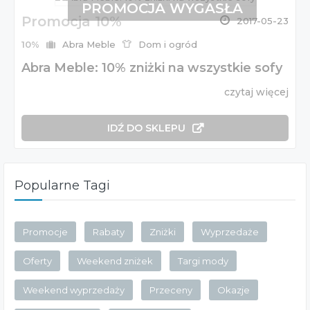
PROMOCJA WYGASŁA
Promocja 10%
2017-05-23
10%
Abra Meble
Dom i ogród
Abra Meble: 10% zniżki na wszystkie sofy
czytaj więcej
IDŹ DO SKLEPU
Popularne Tagi
Promocje
Rabaty
Zniżki
Wyprzedaże
Oferty
Weekend zniżek
Targi mody
Weekend wyprzedaży
Przeceny
Okazje