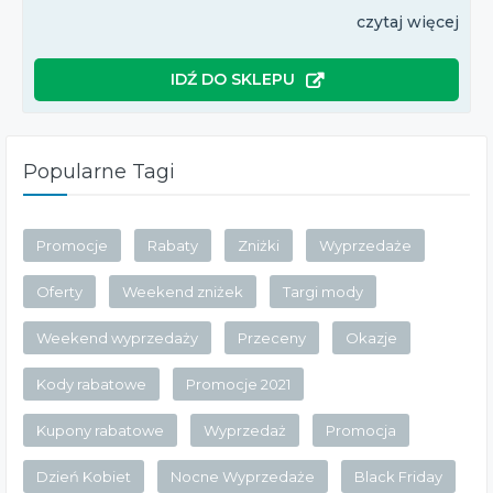
czytaj więcej
IDŹ DO SKLEPU
Popularne Tagi
Promocje
Rabaty
Zniżki
Wyprzedaże
Oferty
Weekend zniżek
Targi mody
Weekend wyprzedaży
Przeceny
Okazje
Kody rabatowe
Promocje 2021
Kupony rabatowe
Wyprzedaż
Promocja
Dzień Kobiet
Nocne Wyprzedaże
Black Friday