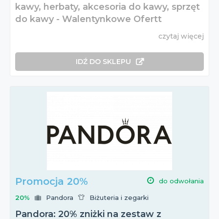
kawy, herbaty, akcesoria do kawy, sprzęt
do kawy - Walentynkowe Ofertt
czytaj więcej
IDŹ DO SKLEPU
Promocja 20%
do odwołania
20%
Pandora
Biżuteria i zegarki
Pandora: 20% zniżki na zestaw z