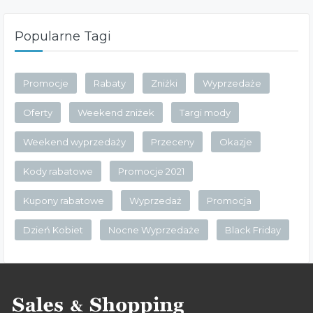
Popularne Tagi
Promocje
Rabaty
Zniżki
Wyprzedaże
Oferty
Weekend zniżek
Targi mody
Weekend wyprzedaży
Przeceny
Okazje
Kody rabatowe
Promocje 2021
Kupony rabatowe
Wyprzedaż
Promocja
Dzień Kobiet
Nocne Wyprzedaże
Black Friday