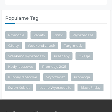
Popularne Tagi
Promocje
Rabaty
Zniżki
Wyprzedaże
Oferty
Weekend zniżek
Targi mody
Weekend wyprzedaży
Przeceny
Okazje
Kody rabatowe
Promocje 2021
Kupony rabatowe
Wyprzedaż
Promocja
Dzień Kobiet
Nocne Wyprzedaże
Black Friday