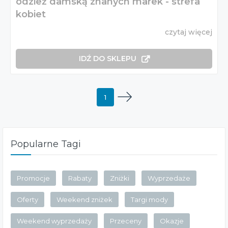
odzież damską znanych marek - strefa
kobiet
czytaj więcej
IDŹ DO SKLEPU
1
Popularne Tagi
Promocje
Rabaty
Zniżki
Wyprzedaże
Oferty
Weekend zniżek
Targi mody
Weekend wyprzedaży
Przeceny
Okazje