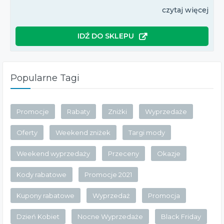
czytaj więcej
IDŹ DO SKLEPU
Popularne Tagi
Promocje
Rabaty
Zniżki
Wyprzedaże
Oferty
Weekend zniżek
Targi mody
Weekend wyprzedaży
Przeceny
Okazje
Kody rabatowe
Promocje 2021
Kupony rabatowe
Wyprzedaż
Promocja
Dzień Kobiet
Nocne Wyprzedaże
Black Friday