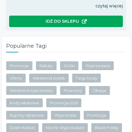
czytaj więcej
IDŹ DO SKLEPU
Popularne Tagi
Promocje
Rabaty
Zniżki
Wyprzedaże
Oferty
Weekend zniżek
Targi mody
Weekend wyprzedaży
Przeceny
Okazje
Kody rabatowe
Promocje 2021
Kupony rabatowe
Wyprzedaż
Promocja
Dzień Kobiet
Nocne Wyprzedaże
Black Friday