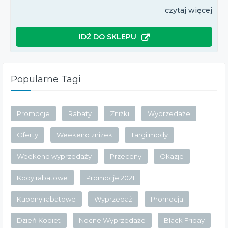
czytaj więcej
IDŹ DO SKLEPU
Popularne Tagi
Promocje
Rabaty
Zniżki
Wyprzedaże
Oferty
Weekend zniżek
Targi mody
Weekend wyprzedaży
Przeceny
Okazje
Kody rabatowe
Promocje 2021
Kupony rabatowe
Wyprzedaż
Promocja
Dzień Kobiet
Nocne Wyprzedaże
Black Friday