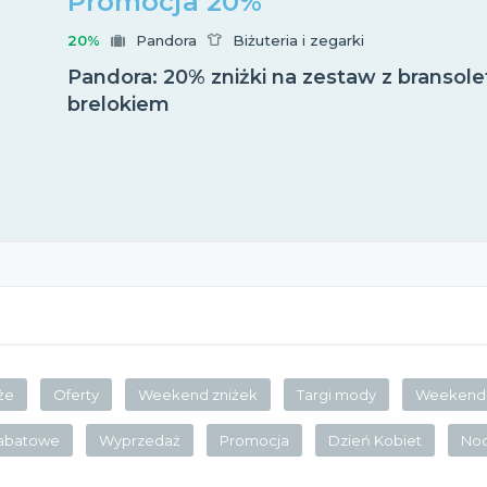
Promocja 20%
20%
Pandora
Biżuteria i zegarki
Pandora: 20% zniżki na zestaw z bransole
brelokiem
że
Oferty
Weekend zniżek
Targi mody
Weekend 
rabatowe
Wyprzedaż
Promocja
Dzień Kobiet
No