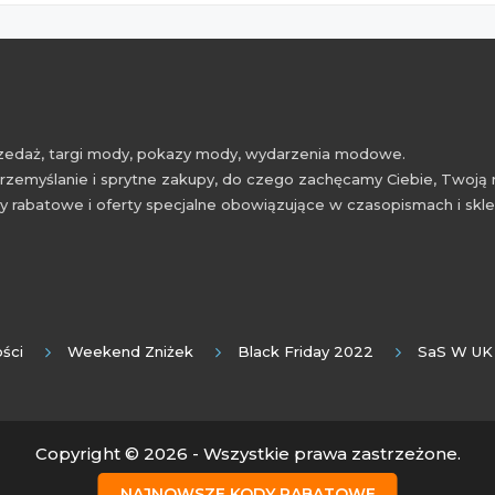
przedaż, targi mody, pokazy mody, wydarzenia modowe.
rzemyślanie i sprytne zakupy, do czego zachęcamy Ciebie, Twoją 
 rabatowe i oferty specjalne obowiązujące w czasopismach i skl
ści
Weekend Zniżek
Black Friday 2022
SaS W UK
Copyright © 2026 - Wszystkie prawa zastrzeżone.
NAJNOWSZE KODY RABATOWE