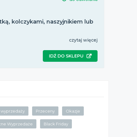
tką, kolczykami, naszyjnikiem lub
czytaj więcej
IDŹ DO SKLEPU
wyprzedaży
Przeceny
Okazje
cne Wyprzedaże
Black Friday