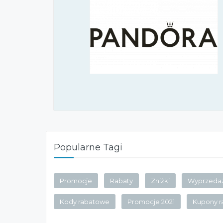
Popularne Tagi
Promocje
Rabaty
Zniżki
Wyprzeda
Kody rabatowe
Promocje 2021
Kupony 