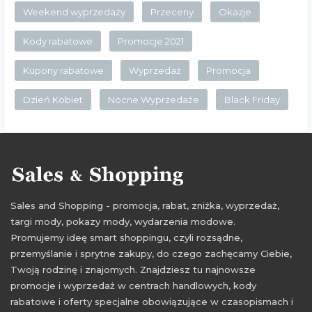
Weekend wyprzedaży
Przeceny
Okazje
Kody rabatowe
Promocje 2021
Kupony rabatowe
Wyprzedaż
Promocja
Dzień Kobiet
Nocne Wyprzedaże
Black Friday
Sales and Shopping - promocja, rabat, zniżka, wyprzedaż,
targi mody, pokazy mody, wydarzenia modowe.
Promujemy ideę smart shoppingu, czyli rozsądne,
przemyślanie i sprytne zakupy, do czego zachęcamy Ciebie,
Twoją rodzinę i znajomych. Znajdziesz tu najnowsze
promocje i wyprzedaż w centrach handlowych, kody
rabatowe i oferty specjalne obowiązujące w czasopismach i