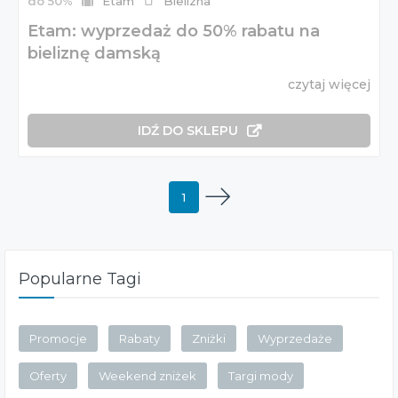
do 50%
Etam
Bielizna
Etam: wyprzedaż do 50% rabatu na
bieliznę damską
czytaj więcej
IDŹ DO SKLEPU
1
Popularne Tagi
Promocje
Rabaty
Zniżki
Wyprzedaże
Oferty
Weekend zniżek
Targi mody