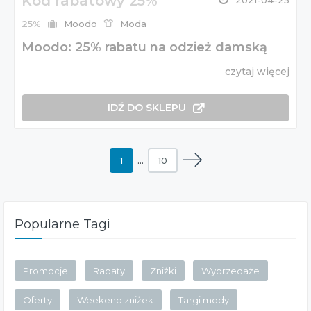
Kod rabatowy 25%
2021-04-25
25%
Moodo
Moda
Moodo: 25% rabatu na odzież damską
czytaj więcej
IDŹ DO SKLEPU
1
…
10
Popularne Tagi
Promocje
Rabaty
Zniżki
Wyprzedaże
Oferty
Weekend zniżek
Targi mody