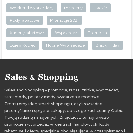
Weekend wyprzedaży
Przeceny
Okazje
Kody rabatowe
Promocje 2021
Kupony rabatowe
Wyprzedaż
Promocja
Dzień Kobiet
Nocne Wyprzedaże
Black Friday
Sales and Shopping - promocja, rabat, zniżka, wyprzedaż,
targi mody, pokazy mody, wydarzenia modowe.
Promujemy ideę smart shoppingu, czyli rozsądne,
przemyślanie i sprytne zakupy, do czego zachęcamy Ciebie,
Twoją rodzinę i znajomych. Znajdziesz tu najnowsze
promocje i wyprzedaż w centrach handlowych, kody
rabatowe i oferty specjalne obowiązujące w czasopismach i