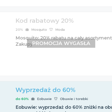
Kod rabatowy 20%
20%
Mosquito
Moda
Mosquito: 20% rabatu na cały asortyment
PROMOCJA WYGASŁA
Zakupy
Wyprzedaż do 60%
do 60%
Eobuwie
Obuwie i torebki
Eobuwie: wyprzedaż do 60% zniżki na obu