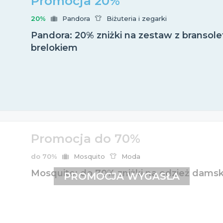
Promocja 20%
20%
Pandora
Biżuteria i zegarki
Pandora: 20% zniżki na zestaw z bransole
brelokiem
Promocja do 70%
do 70%
Mosquito
Moda
Mosquito: do 70% zniżki na odzież dams
PROMOCJA WYGASŁA