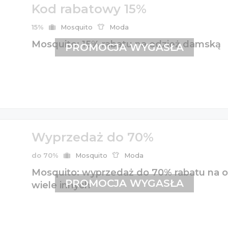
Kod rabatowy 15%
15%
Mosquito
Moda
Mosquito: 15% rabatu na odzież damską
PROMOCJA WYGASŁA
Wyprzedaż do 70%
do 70%
Mosquito
Moda
Mosquito: wyprzedaż do 70% rabatu na od
PROMOCJA WYGASŁA
wiele innych