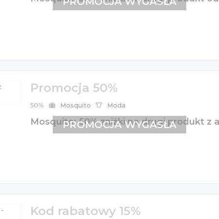
PROMOCJA WYGASŁA
Promocja 50%
50%
Mosquito
Moda
Mosquito: 50% zniżki na drugi produkt z
PROMOCJA WYGASŁA
Kod rabatowy 15%