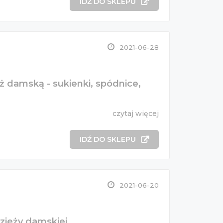
IDŹ DO SKLEPU
2021-06-28
ż damską - sukienki, spódnice,
czytaj więcej
IDŹ DO SKLEPU
2021-06-20
zieży damskiej