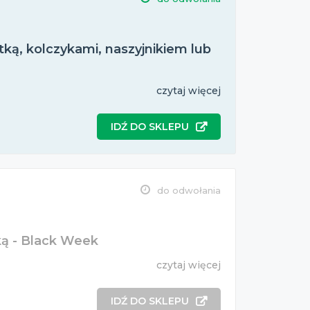
tką, kolczykami, naszyjnikiem lub
czytaj więcej
IDŹ DO SKLEPU
do odwołania
ką - Black Week
czytaj więcej
IDŹ DO SKLEPU