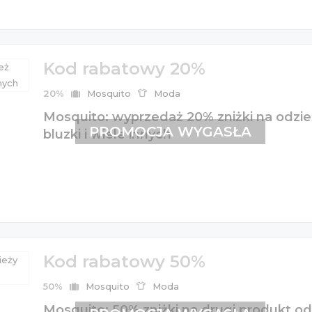
Kod rabatowy 20%
20%
Mosquito
Moda
Mosquito: wyprzedaż 20% zniżki na odzie
PROMOCJA WYGASŁA
bluzki i wiele innych
Kod rabatowy 50%
50%
Mosquito
Moda
Mosquito: 50% zniżki na drugi produkt od