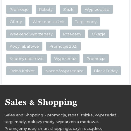
Promocje
Rabaty
Zniżki
Wyprzedaże
Oferty
Weekend zniżek
Targi mody
Weekend wyprzedaży
Przeceny
Okazje
Kody rabatowe
Promocje 2021
Kupony rabatowe
Wyprzedaż
Promocja
Dzień Kobiet
Nocne Wyprzedaże
Black Friday
Sales and Shopping - promocja, rabat, zniżka, wyprzedaż,
targi mody, pokazy mody, wydarzenia modowe.
Promujemy ideę smart shoppingu, czyli rozsądne,