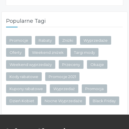
Popularne Tagi
Promocje
Rabaty
Zniżki
Wyprzedaże
Oferty
Weekend zniżek
Targi mody
Weekend wyprzedaży
Przeceny
Okazje
Kody rabatowe
Promocje 2021
Kupony rabatowe
Wyprzedaż
Promocja
Dzień Kobiet
Nocne Wyprzedaże
Black Friday