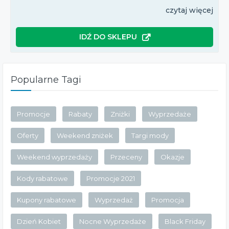
czytaj więcej
IDŹ DO SKLEPU
Popularne Tagi
Promocje
Rabaty
Zniżki
Wyprzedaże
Oferty
Weekend zniżek
Targi mody
Weekend wyprzedaży
Przeceny
Okazje
Kody rabatowe
Promocje 2021
Kupony rabatowe
Wyprzedaż
Promocja
Dzień Kobiet
Nocne Wyprzedaże
Black Friday