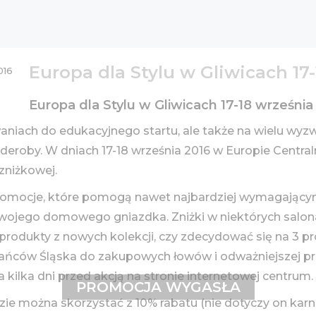
Europa dla Stylu w Gliwicach 17-
Europa dla Stylu w Gliwicach 17-18 września
waniach do edukacyjnego startu, ale także na wielu w
eroby. W dniach 17-18 września 2016 w Europie Central
 zniżkowej.
promocje, które pomogą nawet najbardziej wymagającym 
swojego domowego gniazdka. Zniżki w niektórych salo
rodukty z nowych kolekcji, czy zdecydować się na 3 pr
kańców Śląska do zakupowych łowów i odważniejszej p
na kilka dni przed akcją na stronie internetowej centrum
PROMOCJA WYGASŁA
ie można skorzystać z 10% rabatu (nie dotyczy on karnis