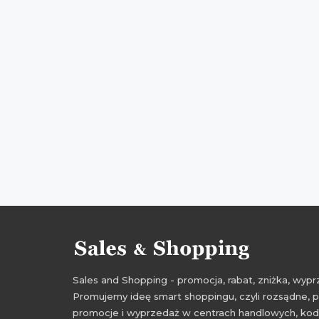
Sales and Shopping - promocja, rabat, zniżka, wy
Promujemy ideę smart shoppingu, czyli rozsądne, p
promocje i wyprzedaż w centrach handlowych, kody