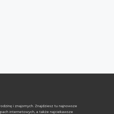
rodzinę i znajomych. Znajdziesz tu najnowsze
epach internetowych, a także najciekawsze