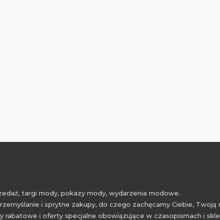
przedaż, targi mody, pokazy mody, wydarzenia modowe.
rzemyślanie i sprytne zakupy, do czego zachęcamy Ciebie, Twoją 
 rabatowe i oferty specjalne obowiązujące w czasopismach i skl