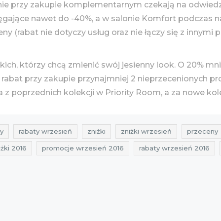
cenie przy zakupie komplementarnym czekają na odwiedza
gające nawet do -40%, a w salonie Komfort podczas n
 (rabat nie dotyczy usług oraz nie łączy się z innymi
tkich, którzy chcą zmienić swój jesienny look. O 20% m
rabat przy zakupie przynajmniej 2 nieprzecenionych pro
 z poprzednich kolekcji w Priority Room, a za nowe kole
y
rabaty wrzesień
zniżki
zniżki wrzesień
przeceny
iżki 2016
promocje wrzesień 2016
rabaty wrzesień 2016