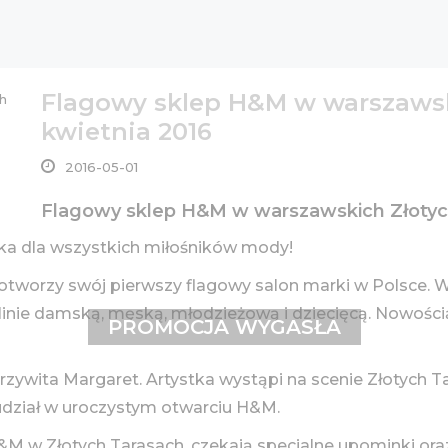
Flagowy sklep H&M w warszawsk
kwietnia 2016
2016-05-01
Flagowy sklep H&M w warszawskich Złotych
tka dla wszystkich miłośników mody!
otworzy swój pierwszy flagowy salon marki w Polsce.
ą linie damską, męską, młodzieżową i dziecięcą. Nowo
PROMOCJA WYGASŁA
 przywita Margaret. Artystka wystąpi na scenie Złotyc
 udział w uroczystym otwarciu H&M.
H&M w Złotych Tarasach, czekają specjalne upominki or