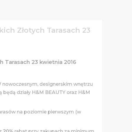
ich Złotych Tarasach 23
 Tarasach 23 kwietnia 2016
 W nowoczesnym, designerskim wnętrzu
ścią będą działy H&M BEAUTY oraz H&M
h Tarasów na poziomie pierwszym (w
az
20%
rabat przy zakupach za minimum