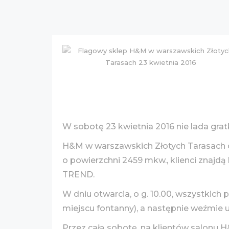
W sobotę 23 kwietnia 2016 nie lada gra
H&M w warszawskich Złotych Tarasach 
o powierzchni 2459 mkw., klienci znajd
TREND.
W dniu otwarcia, o g. 10.00, wszystkich
miejscu fontanny), a następnie weźmie
Przez całą sobotę, na klientów salonu 