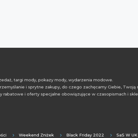
przedaż, targi mody, pokazy mody, wydarzenia modowe.
rzemyślanie i sprytne zakupy, do czego zachęcamy Ciebie, Twoją 
 rabatowe i oferty specjalne obowiązujące w czasopismach i skl
ści
Weekend Zniżek
Black Friday 2022
SaS W UK