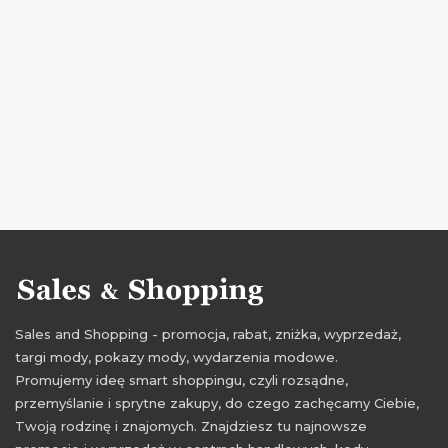
kupony rabatowe
kupony zniżkowe
przeceny avanti
cała polska
obniżki
wyprzedaże
Polecane
Wydarzenia
kupon rabatowy
kupon zniżkowy
Sales and Shopping - promocja, rabat, zniżka, wyprzedaż,
targi mody, pokazy mody, wydarzenia modowe.
Promujemy ideę smart shoppingu, czyli rozsądne,
przemyślanie i sprytne zakupy, do czego zachęcamy Ciebie,
Twoją rodzinę i znajomych. Znajdziesz tu najnowsze