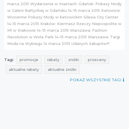
marca 2015
Wydarzenia w miastach: Gdańsk:
Pokazy Mody
w Galerii Bałtyckiej w Gdańsku 14-15 marca 2015
Katowice:
Wiosenne Pokazy Mody w katowickim Silesia City Center
14-15 marca 2015
Kraków:
Kiermasz Rzeczy Niepospolite w
M1 w Krakowie 14-15 marca 2015
Warszawa:
Fashion
Revolution w Wola Park 14-15 marca 2015
Warszawa:
Targi
Moda na Wybiegu 14 marca 2015
Udanych zakupów!!!
Tagi:
promocje
rabaty
zniżki
przeceny
aktualne rabaty
aktualne zniżki
aktualne promocje
weekend zniżek
POKAŻ WSZYSTKIE TAGI
weekend promocji
weekend rabatów
weekend okazji
promocje wysokie obcasy
rabaty wysokie obcasy
zniżki wysokie obcasy
weekend przecen
weekend zniżek avanti
promocje avanti
rabaty avanti
zniżki avanti