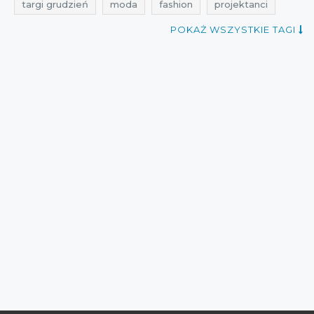
targi grudzień
moda
fashion
projektanci
warszawa
targi mody warszawa
targi warszawa
POKAŻ WSZYSTKIE TAGI
kiedy targi mody warszawa
targi modowe
targi modowe warszawa
targi modowe grudzień
targi mody 2016
targi 2016
targi modowe 2016