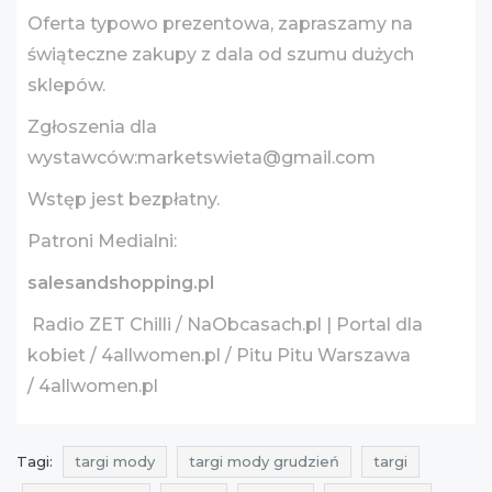
Oferta typowo prezentowa, zapraszamy na
świąteczne zakupy z dala od szumu dużych
sklepów.
Zgłoszenia dla
wystawców:marketswieta@gmail.com
Wstęp jest bezpłatny.
Patroni Medialni:
salesandshopping.pl
Radio ZET Chilli / NaObcasach.pl | Portal dla
kobiet / 4allwomen.pl / Pitu Pitu Warszawa
/ 4allwomen.pl
Tagi:
targi mody
targi mody grudzień
targi