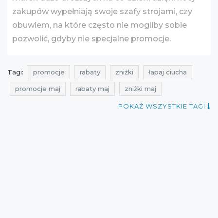
zakupów wypełniają swoje szafy strojami, czy
obuwiem, na które często nie mogliby sobie
pozwolić, gdyby nie specjalne promocje.
Tagi:
promocje
rabaty
zniżki
łapaj ciucha
promocje maj
rabaty maj
zniżki maj
noc zakupów
noc zniżek
noc wyprzedaży
POKAŻ WSZYSTKIE TAGI
noc promocji
noc rabatów
nocne zniżki
gdzie promocje w nocy
noc zakupów maj
noc zniżek maj
noc wyprzedaży maj
noc promocji maj
noc rabatów maj
promocje 2016
promocje maj 2016
rabaty 2016
rabaty maj 2016
zniżki 2016
zniżki maj 2016