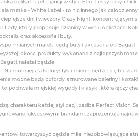
zanka delikatnej elegancji w stylu Effortlessy easy-chi
biała metka - White Label - to nic innego jak całodzienny, 
eplejsze dni i wieczory Crazy Night, koncentrującym si
 Lady, który proponuje dzianiny w wielu obliczach. Kole
ktails oraz akcesoria i buty.
wspomnianych marek, będą buty i akcesoria od Bagatt
yższej jakości produkty, wykonane z najlepszych mater
Bagatt należał będzie
. Najmodniejsza kolorystyka mienić będzie się barwami 
lenie modne będą oxfordy, sznurowane baleriny i kozaki
o pochwała miejskiej wygody i klasyki, która łączy char
 charakteru każdej stylizacji, zadba Perfect Vision. Sa
sygnowane luksusowymi brandami, zaprezentuje najnowsze
ventowi towarzyszyć będzie miła, niezobowiązująca at