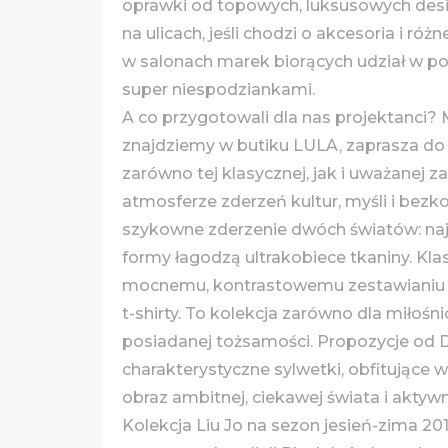
oprawki od topowych, luksusowych desi
na ulicach, jeśli chodzi o akcesoria i r
w salonach marek biorących udział w po
super niespodziankami.
A co przygotowali dla nas projektanci?
znajdziemy w butiku LULA, zaprasza do ś
zarówno tej klasycznej, jak i uważanej
atmosferze zderzeń kultur, myśli i bez
szykowne zderzenie dwóch światów: naj
formy łagodzą ultrakobiece tkaniny. Kla
mocnemu, kontrastowemu zestawianiu ich 
t-shirty. To kolekcja zarówno dla miłoś
posiadanej tożsamości. Propozycje od D
charakterystyczne sylwetki, obfitujące w
obraz ambitnej, ciekawej świata i aktywne
Kolekcja Liu Jo na sezon jesień-zima 2