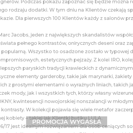
gnerów. Podczas pokazu zapoznać się będzie można ró
óżnego rodzaju dodatki. W tym dniu na Klientów czekają 
kazie. Dla pierwszych 100 Klientów każdy z salonów p
 Marc Jacobs, jeden z największych skandalistów współ
wiata pełnego kontrastów, onirycznych deseni oraz zapo
 za popularną. Wszystko to osadzone zostało w typowej 
kompromisowych, estetycznych pejzaży. Z kolei IRO, ko
lepszych paryskich tradycji krawieckich z dynamiczny
syczne elementy garderoby, takie jak marynarki, żakiety
z prostymi elementami o wyraźnych liniach, takich jak r
niczek mody, jak i wszystkich tych, którzy własny wize
KNY, kwintesencji nowojorskiej nonszalancji w młodym 
 kontrasty. W kolekcji pojawia się wiele metafor zaczer
j kobiety – takiej jak Klientki butiku LULA.
PROMOCJA WYGASŁA
016/17 jest idealnym rozwiązaniem dla osób ceniących s