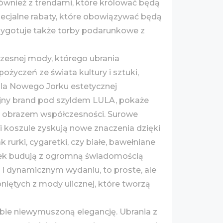
wnież z trendami, które królować będą
specjalne rabaty, które obowiązywać będą
rzygotuje także torby podarunkowe z
czesnej mody, którego ubrania
życzeń ze świata kultury i sztuki,
dla Nowego Jorku estetycznej
lejny brand pod szyldem LULA, pokaże
m obrazem współczesności. Surowe
 i koszule zyskują nowe znaczenia dzięki
urki, cygaretki, czy białe, bawełniane
runek budują z ogromną świadomością
i dynamicznym wydaniu, to proste, ale
pniętych z mody ulicznej, które tworzą
obie niewymuszoną elegancję. Ubrania z