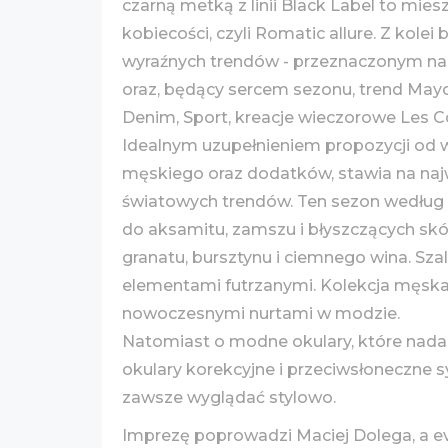
czarną metką z linii Black Label to mies
kobiecości, czyli Romatic allure. Z kolei 
wyraźnych trendów - przeznaczonym na ci
oraz, będący sercem sezonu, trend Mayor
Denim, Sport, kreacje wieczorowe Les Coc
Idealnym uzupełnieniem propozycji od 
męskiego oraz dodatków, stawia na najw
światowych trendów. Ten sezon według 
do aksamitu, zamszu i błyszczących skór
granatu, bursztynu i ciemnego wina. Sza
elementami futrzanymi. Kolekcja męska t
nowoczesnymi nurtami w modzie.
Natomiast o modne okulary, które nadadzą
okulary korekcyjne i przeciwsłoneczne 
zawsze wyglądać stylowo.
Imprezę poprowadzi Maciej Dolega, a e