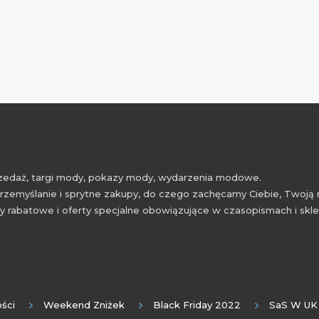
przedaż, targi mody, pokazy mody, wydarzenia modowe.
rzemyślanie i sprytne zakupy, do czego zachęcamy Ciebie, Twoją 
 rabatowe i oferty specjalne obowiązujące w czasopismach i skl
ści
Weekend Zniżek
Black Friday 2022
SaS W UK