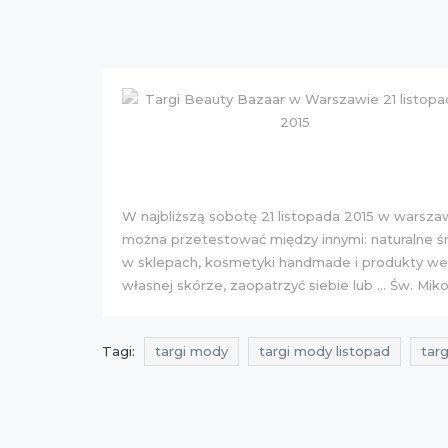
W najbliższą sobotę 21 listopada 2015 w warsza
można przetestować między innymi: naturalne ś
w sklepach, kosmetyki handmade i produkty weg
własnej skórze, zaopatrzyć siebie lub … Św. Miko
Tagi:
targi mody
targi mody listopad
targ