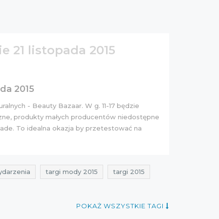
 21 listopada 2015
ada 2015
alnych - Beauty Bazaar. W g. 11-17 będzie
iczne, produkty małych producentów niedostępne
ade. To idealna okazja by przetestować na
darzenia
targi mody 2015
targi 2015
POKAŻ WSZYSTKIE TAGI