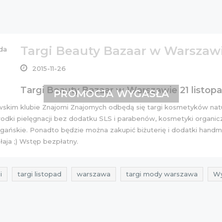
Targi Beauty Bazaar w Warszawie
2015-11-26
Targi Beauty Bazaar w Warszawie 21 listop
PROMOCJA WYGASŁA
wskim klubie Znajomi Znajomych odbędą się targi kosmetyków natur
rodki pielęgnacji bez dodatku SLS i parabenów, kosmetyki organ
ańskie. Ponadto będzie można zakupić biżuterię i dodatki handm
łaja ;) Wstęp bezpłatny.
i
targi listopad
warszawa
targi mody warszawa
Wy