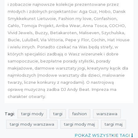
i zobaczcie najnowsze kolekcje prezentowane przez
młodych i zdolnych projektantów: Aga Guz, Hobo, Dansk
Smykkekunst Lietuvoie, Fashion my love, Confashion,
Cahlo, Tomoja Projekt, Arriba Wear, Anna Tosca, COCHO,
Vivid Jewels, Buzzy, Betakaroten, Maliseven, Szychulska,
Bucle, LuluBell, Via Vittoria, Pepe y Flor, Cochin, Hat House
i wielu innych. Ponadto czekać na Was będą strefy, w
których specjaliści zadbają o Wasz wizerunek i dobre
samopoczucie, bezpłatne porady stylistki, porady
makijażowe, darmowe warsztaty jogi, kreatywny kącik dla
najmłodszych (modowe warsztaty dla dzieci, malowanie
twarzy, liczne konkursy z nagrodami). O nastrojową
oprawę muzyczną zadba DJ Andy Beat. Impreza ma
charakter otwarty.
Tagi:
targi mody
targi
fashion
warszawa
targi mody warszawa
targi mody maj
targi maj
targi modowe
sales
shopping
pokaz mody
POKAŻ WSZYSTKIE TAGI