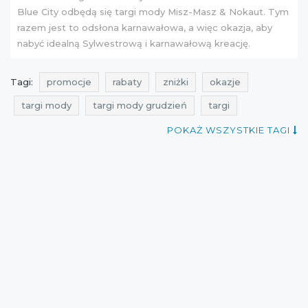
Blue City odbędą się targi mody Misz-Masz & Nokaut. Tym
razem jest to odsłona karnawałowa, a więc okazja, aby
nabyć idealną Sylwestrową i karnawałową kreację.
Tagi:
promocje
rabaty
zniżki
okazje
targi mody
targi mody grudzień
targi
targi grudzień
warszawa
targi mody warszawa
POKAŻ WSZYSTKIE TAGI
targi warszawa
targi mody 2016
targi 2016
zakupy
polscy projektanci
polska moda
targi polskiej mody
Wydarzenia
targi mody Warszawa 2015
targi mody 2015
targi 2015