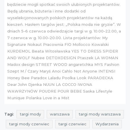
będziecie mogli spotkać swoich ulubionych projektantów.
Będą ubrania, biżuteria i inne dodatki od
wyselekcjonowanych polskich projektantów na każdą
kieszeń. Hasłem targów jest: „Polska moda nie gryzie”. W
dniach 5-6 czerwca odwiedzajcie targi w g. 10.00-22.00, a
7 czerwca w g. 10.00-20.00. Lista projektantów: My
Signature Nokaut Pracownia FIO Mollocco Kowalski
KURDEMOL Beata Witosławska YES TO DRESS SPIDER
AND WOLF Nubee DETOXDESIGN Ptaszek LA WOMAN
Madox design STREET WOOD angaretchka MYS Fashion
Szept M / Czary Maryś Anoi Cahlo Not Anyone INTENSI
Honey Bee Paradox Laladu Poolka Look PARADECKA
Dear John Djenka NUUN LA COCCO IWONA
WAWRZYNÓW POUDRE POUR BEBE Saska Lifestyle
M.unique Polanka Love in a Mist
Tagi:
targi mody
warszawa
targi mody warszawa
targi mody czerwiec
targi czerwiec
Wydarzenia