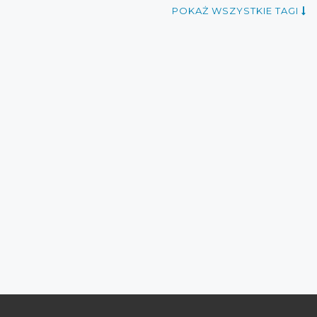
targi mody 2015
targi 2015
POKAŻ WSZYSTKIE TAGI