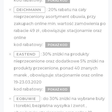
kod rabatowy:
POKAŻ KOD
: 20% rabatu na cały
DEICHMANN
nieprzeceniony asortyment obuwia, przy
zakupach online min. wartość zamówienia po
rabacie 49 zł , obowiązuje: stacjonarnie oraz
online
kod rabatowy:
POKAŻ KOD
: 30% zniżki na produkty
EASTEND
nieprzecenione oraz dodatkowe 5% zniżki na
produkty przecenione, ponad 40 znanych
marek , obowiązuje: stacjonarnie oraz online
19-23.03.2020
kod rabatowy:
POKAŻ KOD
: do 30% zniżki na wybrane buty
EOBUWIE
i torebki, bezpłatna wysyłka i zwrot ,