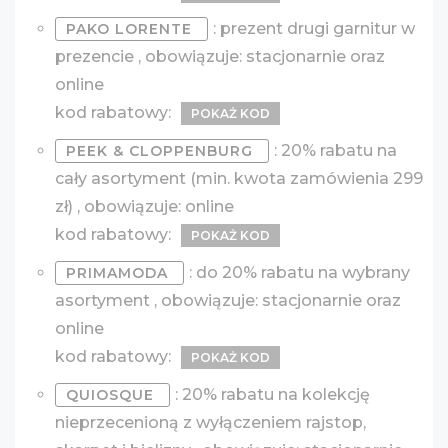
: prezent drugi garnitur w
PAKO LORENTE
prezencie , obowiązuje: stacjonarnie oraz
online
kod rabatowy:
POKAŻ KOD
: 20% rabatu na
PEEK & CLOPPENBURG
cały asortyment (min. kwota zamówienia 299
zł) , obowiązuje: online
kod rabatowy:
POKAŻ KOD
: do 20% rabatu na wybrany
PRIMAMODA
asortyment , obowiązuje: stacjonarnie oraz
online
kod rabatowy:
POKAŻ KOD
: 20% rabatu na kolekcję
QUIOSQUE
nieprzecenioną z wyłączeniem rajstop,