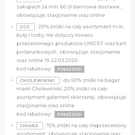
zakupach za min. 60 zł darmowa dostawa ,
obowiązuje: stacjonarnie oraz online
: 20% zniżki na cały asortyment m.in.
CCC
buty i torby, nie dotyczy towaru
przecenionego, produktów UNICEF oraz kart
podarunkowych , obowiązuje: stacjonarnie
oraz online 19-22.03.2020
kod rabatowy:
POKAŻ KOD
: do 50% zniżki na bagaż
CHOLEWIŃSKI
marki Cholewiński, 20% zniżki na cały
asortyment galanterii skórzanej , obowiązuje:
stacjonarnie oraz online
kod rabatowy:
POKAŻ KOD
: 15% zniżki na cały nieprzeceniony
CHIARA
asortyment , obowiązuje: stacjonarnie oraz