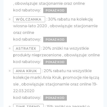
, obowiązuje: stacjonarnie oraz online
kod rabatowy:
POKAŻ KOD
: 30% rabatu na kolekcję
WÓLCZANKA
wiosna-lato 2020 , obowiązuje: stacjonarnie
oraz online
kod rabatowy:
POKAŻ KOD
: 20% zniżki na wszystkie
ASTRATEX
produkty nieprzecenione , obowiązuje: online
kod rabatowy:
POKAŻ KOD
: 20% rabatu na wszystkie
ANIA KRUK
kolekcje marki Ania Kruk, promocje nie łączą
sie , obowiązuje: stacjonarnie oraz online 19-
22.03.2020
kod rabatowy:
POKAŻ KOD
: 15% zniżki na zegarki o
TIME TREND