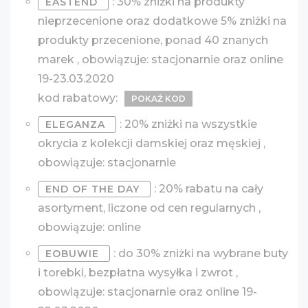
: 30% zniżki na produkty
EASTEND
nieprzecenione oraz dodatkowe 5% zniżki na
produkty przecenione, ponad 40 znanych
marek , obowiązuje: stacjonarnie oraz online
19-23.03.2020
kod rabatowy:
POKAŻ KOD
: 20% zniżki na wszystkie
ELEGANZA
okrycia z kolekcji damskiej oraz męskiej ,
obowiązuje: stacjonarnie
: 20% rabatu na cały
END OF THE DAY
asortyment, liczone od cen regularnych ,
obowiązuje: online
: do 30% zniżki na wybrane buty
EOBUWIE
i torebki, bezpłatna wysyłka i zwrot ,
obowiązuje: stacjonarnie oraz online 19-