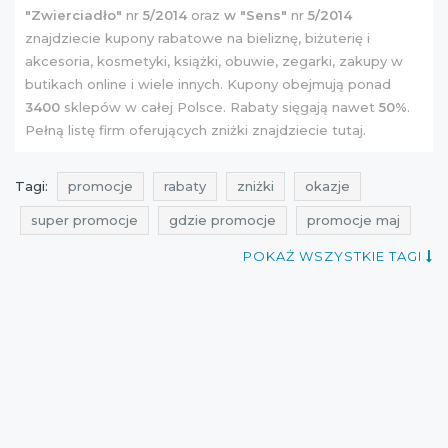
"Zwierciadło"
nr
5/2014
oraz
w "Sens"
nr
5/2014
znajdziecie kupony rabatowe na bieliznę, biżuterię i
akcesoria, kosmetyki, książki, obuwie, zegarki, zakupy w
butikach online i wiele innych. Kupony obejmują ponad
3400
sklepów w całej Polsce. Rabaty sięgają nawet
50%
.
Pełną listę firm oferujących zniżki znajdziecie
tutaj
.
Tagi:
promocje
rabaty
zniżki
okazje
super promocje
gdzie promocje
promocje maj
rabaty maj
zniżki maj
kupony rabatowe
POKAŻ WSZYSTKIE TAGI
okazje maj
cała polska
akcja rabatowa
Polecane
Wydarzenia
kupon rabatowy
akcje rabatowe
super okazje
super rabaty
rabatkowo
dla dzieci
Dla domu
wielka akcja rabatowa