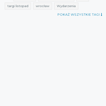
targi listopad
wrocław
Wydarzenia
targi mody 2015
targi 2015
POKAŻ WSZYSTKIE TAGI