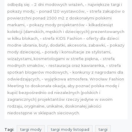
odbędą się: - 2 dni modowych wrażeń, - największe targi i
pokazy mody, - ponad 120 wystawców, - strefa zakupów o
powierzchni ponad 2500 m2 z doskonałymi polskimi
markami, - pokazy mody projektantów - kilkadziesiąt
kolekcji (damskich, męskich i dziecięcych) prezentowanych
w kilku blokach, - strefa KIDS Fashion - oferty dla dzieci:
modne ubrania, buty, dodatki, akcesoria, zabawki, - pokazy
mody dziecięcej, - porady i konsultacje ze stylistami,
wizażystami, kosmetologami w strefie piękna, - strefa
modnych smaków, - restauracja oraz kawiarenka, - strefa
spotkań blogerów modowych, - konkursy z nagrodami dla
odwiedzających, - wyjątkowa atmosfera. Wrocław Fashion
Meeting to doskonała okazja, aby poznać polska modę i
kupić bezpośrednio od niezależnych (polskich i
zagranicznych) projektantów rzeczy jedyne w swoim
rodzaju, oryginalne, unikalne, doskonałej jakości
niedostępne w sklepach sieciowych.
Tagi:
targi mody
targi mody listopad
targi