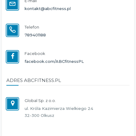
E-mail
kontakt@abcfitness.pl
Telefon
789401188
Facebook
facebook.com/ABCfitnessPL
ADRES ABCFITNESS.PL
Global Sp. z o.o.
ul. Króla Kazimierza Wielkiego 24
32-300 Olkusz