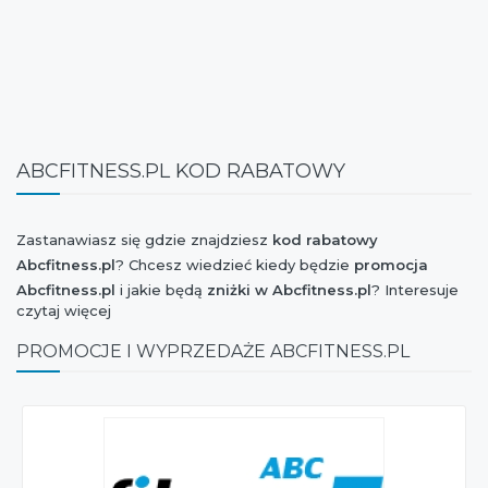
ABCFITNESS.PL KOD RABATOWY
Zastanawiasz się gdzie znajdziesz
kod rabatowy
Abcfitness.pl
? Chcesz wiedzieć kiedy będzie
promocja
Abcfitness.pl
i jakie będą
zniżki w Abcfitness.pl
? Interesuje
czytaj więcej
Cię
kiedy wyprzedaż Abcfitness.pl
kolekcji wiosna-lato lub
jesień-zima? Chcesz mieć wiadomość o tym, czy marka
PROMOCJE I WYPRZEDAŻE ABCFITNESS.PL
Abcfitness.pl
dołączyła do akcji Weekend Zniżek, Stylowe
Zakupy, Szaleństwo Zakupów, Extra Zakupy czy I Love
Shopping oraz czy jest dostępny
kupon rabatowy
Abcfitness.pl
? Jesteś ciekaw czy w najbliższym czasie
będzie
nowa kolekcja Abcfitness.pl
? Chcesz orientować się