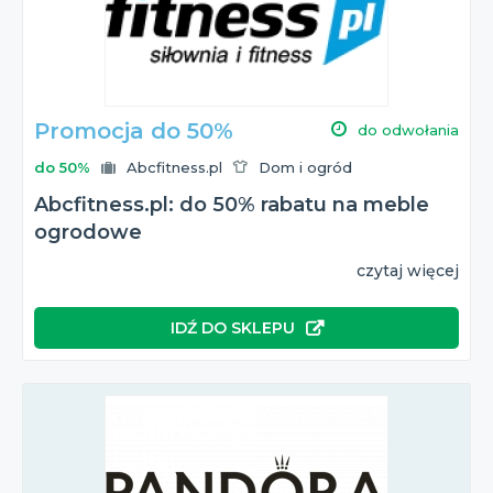
kiedy jest
Black Friday 2026
i jaki jest
rabat Abcfitness.pl
z
tej okazji?
Wszystkie te informacje znajdziesz na naszej stronie!
Promocja do 50%
do odwołania
do 50%
Abcfitness.pl
Dom i ogród
Abcfitness.pl: do 50% rabatu na meble
ogrodowe
czytaj więcej
IDŹ DO SKLEPU