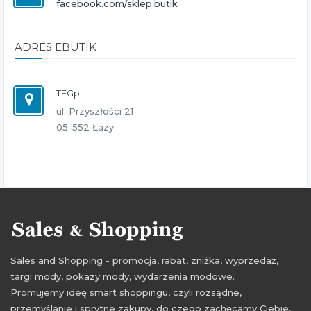
facebook.com/sklep.butik
ADRES EBUTIK
TFGpl
ul. Przyszłości 21
05-552 Łazy
Sales and Shopping - promocja, rabat, zniżka, wyprzedaż,
targi mody, pokazy mody, wydarzenia modowe.
Promujemy ideę smart shoppingu, czyli rozsądne,
przemyślanie i sprytne zakupy, do czego zachęcamy Ciebie,