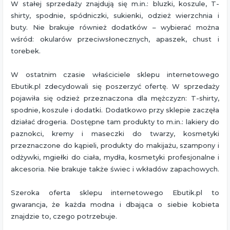
W stałej sprzedaży znajdują się m.in.: bluzki, koszule, T-
shirty, spodnie, spódniczki, sukienki, odzież wierzchnia i
buty. Nie brakuje również dodatków – wybierać można
wśród: okularów przeciwsłonecznych, apaszek, chust i
torebek.
W ostatnim czasie właściciele sklepu internetowego
Ebutik.pl zdecydowali się poszerzyć ofertę. W sprzedaży
pojawiła się odzież przeznaczona dla mężczyzn: T-shirty,
spodnie, koszule i dodatki. Dodatkowo przy sklepie zaczęła
działać drogeria. Dostępne tam produkty to m.in.: lakiery do
paznokci, kremy i maseczki do twarzy, kosmetyki
przeznaczone do kąpieli, produkty do makijażu, szampony i
odżywki, mgiełki do ciała, mydła, kosmetyki profesjonalne i
akcesoria. Nie brakuje także świec i wkładów zapachowych.
Szeroka oferta sklepu internetowego Ebutik.pl to
gwarancja, że każda modna i dbająca o siebie kobieta
znajdzie to, czego potrzebuje.