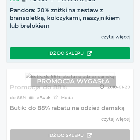
Pandora: 20% zniżki na zestaw z
bransoletką, kolczykami, naszyjnikiem
lub brelokiem
czytaj więcej
IDŹ DO SKLEPU
PROMOCJA WYGASŁA
Promocja do 88%
2018-01-29
do 88%
eButik
Moda
Butik: do 88% rabatu na odzież damską
czytaj więcej
IDŹ DO SKLEPU