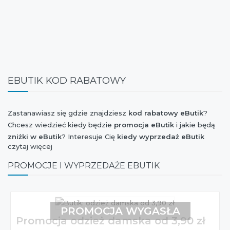
EBUTIK KOD RABATOWY
Zastanawiasz się gdzie znajdziesz
kod rabatowy eButik
?
Chcesz wiedzieć kiedy będzie
promocja eButik
i jakie będą
zniżki w eButik
? Interesuje Cię
kiedy wyprzedaż eButik
czytaj więcej
kolekcji wiosna-lato lub jesień-zima? Chcesz mieć wiadomość
o tym, czy marka
eButik
dołączyła do akcji Weekend Zniżek,
PROMOCJE I WYPRZEDAŻE EBUTIK
Stylowe Zakupy, Szaleństwo Zakupów, Extra Zakupy czy I
Love Shopping oraz czy jest dostępny
kupon rabatowy
eButik
? Jesteś ciekaw czy w najbliższym czasie będzie
nowa
kolekcja eButik
? Chcesz orientować się kiedy jest
Black
PROMOCJA WYGASŁA
Promocja odzież damska od 3,90 zł
Friday 2026
i jaki jest
rabat eButik
z tej okazji?