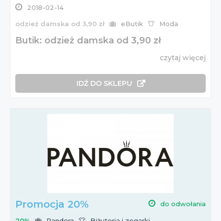
Wszystkie te informacje znajdziesz na naszej stronie!
2018-02-14
odzież damska od 3,90 zł
eButik
Moda
Butik: odzież damska od 3,90 zł
czytaj więcej
IDŹ DO SKLEPU
Promocja 20%
do odwołania
20%
Pandora
Biżuteria i zegarki