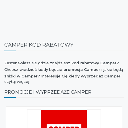
CAMPER KOD RABATOWY
Zastanawiasz się gdzie znajdziesz
kod rabatowy Camper
?
Chcesz wiedzieć kiedy będzie
promocja Camper
i jakie będą
zniżki w Camper
? Interesuje Cię
kiedy wyprzedaż Camper
czytaj więcej
kolekcji wiosna-lato lub jesień-zima? Chcesz mieć wiadomość
o tym, czy marka
Camper
dołączyła do akcji Weekend
PROMOCJE I WYPRZEDAŻE CAMPER
Zniżek, Stylowe Zakupy, Szaleństwo Zakupów, Extra Zakupy
czy I Love Shopping oraz czy jest dostępny
kupon rabatowy
Camper
? Jesteś ciekaw czy w najbliższym czasie będzie
nowa kolekcja Camper
? Chcesz orientować się kiedy jest
Black Friday 2026
i jaki jest
rabat Camper
z tej okazji?