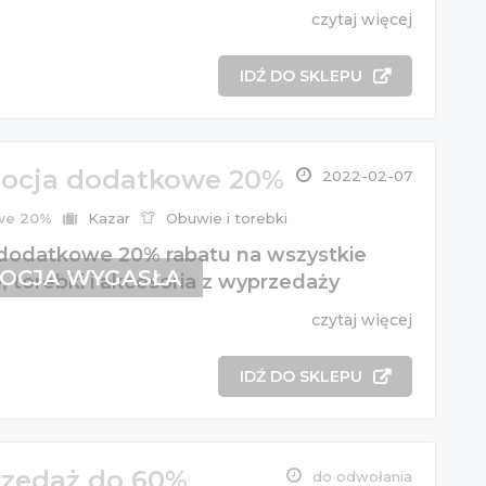
czytaj więcej
IDŹ DO SKLEPU
ocja dodatkowe 20%
2022-02-07
we 20%
Kazar
Obuwie i torebki
 dodatkowe 20% rabatu na wszystkie
OCJA WYGASŁA
 torebki i akcesoria z wyprzedaży
czytaj więcej
IDŹ DO SKLEPU
zedaż do 60%
do odwołania