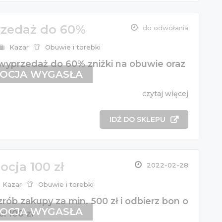
zedaż do 60%
do odwołania
Kazar
Obuwie i torebki
 wyprzedaż do 60% zniżki na obuwie oraz
OCJA WYGASŁA
czytaj więcej
IDŹ DO SKLEPU
cja 100 zł
2022-02-28
Kazar
Obuwie i torebki
zrób zakupy za min. 500 zł i odbierz bon o
OCJA WYGASŁA
i 100 zł