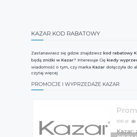
KAZAR KOD RABATOWY
Zastanawiasz się gdzie znajdziesz
kod rabatowy K
będą
zniżki w Kazar
? Interesuje Cię
kiedy wyprze
wiadomość o tym, czy marka
Kazar
dołączyła do a
czytaj więcej
Zakupów, Extra Zakupy czy I Love Shopping oraz c
w najbliższym czasie będzie
nowa kolekcja Kazar
PROMOCJE I WYPRZEDAŻE KAZAR
jest
rabat Kazar
z tej okazji?
Wszystkie te informacje znajdziesz na naszej stroni
Promo
100 zł
Kazar: 