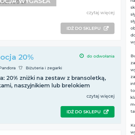
OCJA WYGASŁA
n
ści 100 zł
s
czytaj więcej
sł
sł
o
IDŹ DO SKLEPU
do
w
ocja 20%
B
do odwołania
z
Pandora
Biżuteria i zegarki
w
z
: 20% zniżki na zestaw z bransoletką,
i
kami, naszyjnikiem lub brelokiem
t
czytaj więcej
kl
mo
ta
IDŹ DO SKLEPU
K
w