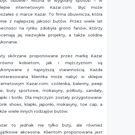
abyć obuwie? Można w wygodny sposób – w
klepie internetowym Kazar.com. Być może
yszałeś o marce Kazar. To firma obuwnicza, która
ynie z najlepszej jakości butów. Przez wiele lat
becności na rynku zdobyła grono fanów, którzy
ceniają jej niezwykłe projekty, a także solidne
ykonanie.
uty skórzane proponowane przez markę Kazar
arówno kobietom, jak i mężczyznom są
ykonywane z najwyższą starannością. Każda
ainteresowana klientka może nabyć w sklepie
nternetowym Kazar.com: czółenka, baleriny, peep
oe, buty sportowe, mokasyny, półbuty, sandały,
apki i botki. Dla mężczyzn zostały przygotowane:
nk shoes, klapki, japonki, mokasyny, toe cap, a
kże wiele innych rodzajów butów.
azar to jednak nie tylko buty, ale również
yjątkowe akcesoria. Klientom proponowana jest