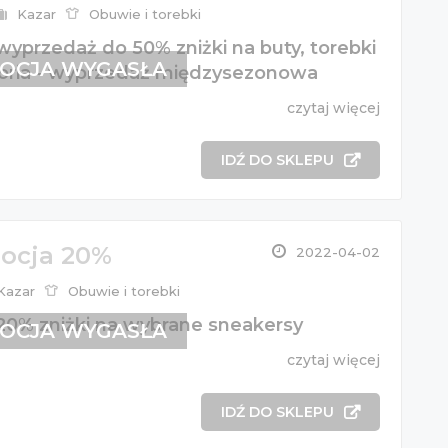
Kazar
Obuwie i torebki
wyprzedaż do 50% zniżki na buty, torebki
OCJA WYGASŁA
soria - wyprzedaż międzysezonowa
czytaj więcej
IDŹ DO SKLEPU
ocja 20%
2022-04-02
Kazar
Obuwie i torebki
 20% zniżki na wybrane sneakersy
OCJA WYGASŁA
czytaj więcej
IDŹ DO SKLEPU