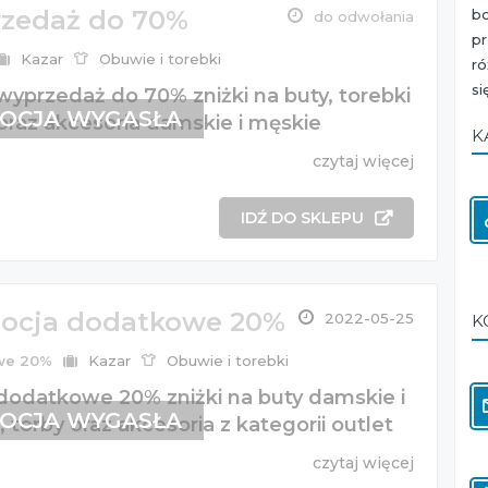
zedaż do 70%
b
do odwołania
p
Kazar
Obuwie i torebki
ró
si
wyprzedaż do 70% zniżki na buty, torebki
OCJA WYGASŁA
 oraz akcesoria damskie i męskie
K
czytaj więcej
IDŹ DO SKLEPU
ocja dodatkowe 20%
2022-05-25
K
we 20%
Kazar
Obuwie i torebki
 dodatkowe 20% zniżki na buty damskie i
OCJA WYGASŁA
 torby oraz akcesoria z kategorii outlet
czytaj więcej