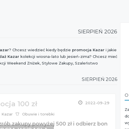
SIERPIEŃ 2026
azar
? Chcesz wiedzieć kiedy będzie
promocja Kazar
i jakie
daż Kazar
kolekcji wiosna-lato lub jesień-zima? Chcesz mieć
kcji Weekend Zniżek, Stylowe Zakupy, Szaleństwo
zy jest dostępny
kupon rabatowy Kazar
? Jesteś ciekaw czy
? Chcesz orientować się kiedy jest
Black Friday 2026
i jaki
SIERPIEŃ 2026
e!
O
cja 100 zł
2022-09-29
Z
Kazar
Obuwie i torebki
d
w
zrób zakupy powyżej 500 zł i odbierz bon