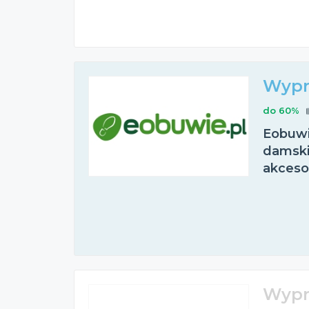
Wypr
do 60%
Eobuwi
damskie
akceso
Wypr