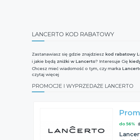
LANCERTO KOD RABATOWY
Zastanawiasz się gdzie znajdziesz
kod rabatowy L
i jakie będą
zniżki w Lancerto
? Interesuje Cię
kied
Chcesz mieć wiadomość o tym, czy marka
Lancert
czytaj więcej
Szaleństwo Zakupów, Extra Zakupy czy I Love Sho
Jesteś ciekaw czy w najbliższym czasie będzie
now
PROMOCJE I WYPRZEDAŻE LANCERTO
Black Friday 2026
i jaki jest
rabat Lancerto
z tej o
Wszystkie te informacje znajdziesz na naszej stroni
Prom
do 56%
Lancert