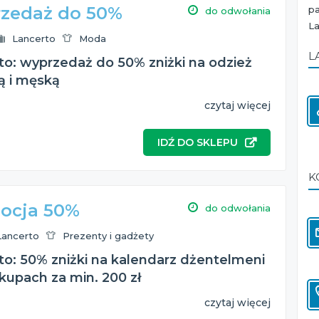
zedaż do 50%
p
do odwołania
La
Lancerto
Moda
L
to: wyprzedaż do 50% zniżki na odzież
 i męską
czytaj więcej
IDŹ DO SKLEPU
K
ocja 50%
do odwołania
Lancerto
Prezenty i gadżety
to: 50% zniżki na kalendarz dżentelmeni
kupach za min. 200 zł
czytaj więcej