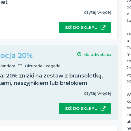
Je
iet
od
czytaj więcej
z
La
IDŹ DO SKLEPU
Hi
a 
T
ocja 20%
mo
do odwołania
s
Pandora
Biżuteria i zegarki
J
w
: 20% zniżki na zestaw z bransoletką,
po
kami, naszyjnikiem lub brelokiem
czytaj więcej
W
k
p
IDŹ DO SKLEPU
s
a
na