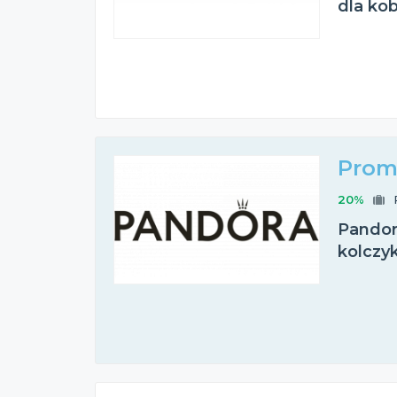
dla kob
Prom
20%
Pandora
kolczy