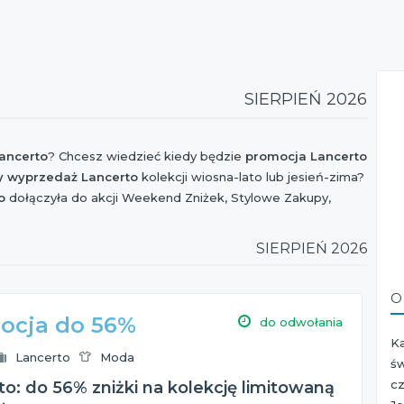
SIERPIEŃ 2026
ancerto
? Chcesz wiedzieć kiedy będzie
promocja Lancerto
y wyprzedaż Lancerto
kolekcji wiosna-lato lub jesień-zima?
o
dołączyła do akcji Weekend Zniżek, Stylowe Zakupy,
pping oraz czy jest dostępny
kupon rabatowy Lancerto
?
a kolekcja Lancerto
? Chcesz orientować się kiedy jest
SIERPIEŃ 2026
kazji?
e!
O
ocja do 56%
do odwołania
K
Lancerto
Moda
św
cz
o: do 56% zniżki na kolekcję limitowaną