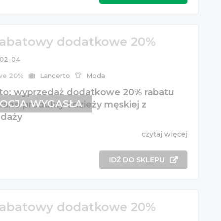
rabatowy dodatkowe 20%
02-04
we 20%
Lancerto
Moda
to: wyprzedaż dodatkowe 20% rabatu
OCJA WYGASŁA
rane produkty odzieży męskiej z
edaży
czytaj więcej
IDŹ DO SKLEPU
rabatowy dodatkowe 20%