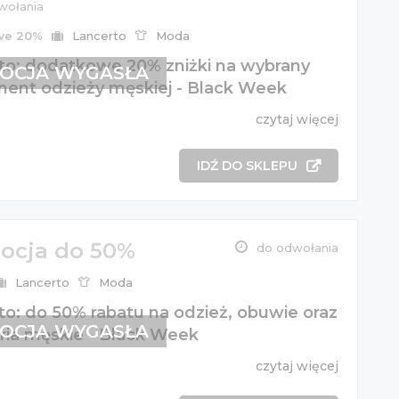
wołania
we 20%
Lancerto
Moda
to: dodatkowe 20% zniżki na wybrany
OCJA WYGASŁA
ment odzieży męskiej - Black Week
czytaj więcej
IDŹ DO SKLEPU
ocja do 50%
do odwołania
Lancerto
Moda
to: do 50% rabatu na odzież, obuwie oraz
OCJA WYGASŁA
ria męskie - Black Week
czytaj więcej