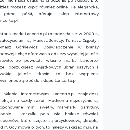
żeli nie masz czasu na chodzenie po sklepach, to
zież możesz kupić również online. Tę elegancką,
 górnej półki, oferuje sklep internetowy
ncerto.pl.
storia marki Lancerto.pl rozpoczęła się w 2008 r.,
założycielami są Mariusz Jończy, Tomasz Ciąpały i
omasz Górkiewicz. Doświadczenie w branży
dowej i chęć oferowania odzieży wysokiej jakości
prawiło, że powstała właśnie marka Lancerto.
eżeli poszukujesz wyjątkowych ubrań uszytych z
ysokiej jakości tkanin, to bez wątpienia
winieneś zajrzeć do sklepu Lancerto.pl.
 sklepie internetowym Lancerto.pl znajdziesz
olekcje na każdy sezon. Modnemu mężczyźnie są
roponowane m.in.: swetry, marynarki, garnitury,
podnie i koszulki polo. Nie brakuje również
kcesoriów, które często są przysłowiową „kropką
d i”. Gdy mowa o tych, to należy wskazać m.in. na: