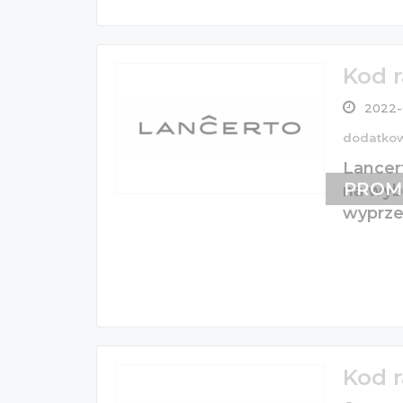
Kod 
2022-
dodatko
Lancer
PROM
na wyb
wyprz
Kod 