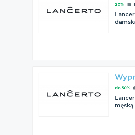
20%
Lancer
damską
Wypr
do 50%
Lancer
męską 