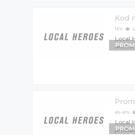
Kod 
12%
L
Local H
PROM
akceso
Prom
do 41%
Local 
PROM
produk