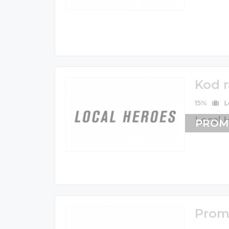
Kod 
15%
L
Local H
PROM
Prom