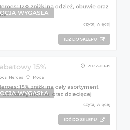
eroes: 12% zniżki na odzież, obuwie oraz
OCJA WYGASŁA
ria
czytaj więcej
IDŹ DO SKLEPU
rabatowy 15%
2022-08-15
ocal Heroes
Moda
eroes: 15% zniżki na cały asortyment
OCJA WYGASŁA
 damskiej, męskiej oraz dziecięcej
czytaj więcej
IDŹ DO SKLEPU