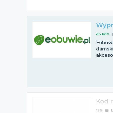
Wypr
do 60%
Eobuwi
damskie
akceso
Kod 
12%
L