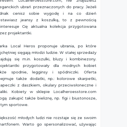
dresem: Localheroesstore.com, nie znajdziesz
eganckich ubrań przeznaczonych do pracy. Jeżeli
ednak cenisz sobie wygodę i na co dzień
estawiasz jeansy z koszulką, to z pewnością
ainteresuje Cię aktualna kolekcja przygotowana
zez projektantki.
arka Local Heros proponuje ubrania, po które
jchętniej sięgają młodzi ludzie. W stałej sprzedaży
ajdują się m.in. koszulki, bluzy i kombinezony.
rojektantki przygotowały dla modnych kobiet
akże spodnie, legginsy i spódniczki. Oferta
bejmuje także dodatki, np.: kolorowe skarpetki,
zapeczki z daszkiem, okulary przeciwsłoneczne i
zaliki. Kobiety w sklepie Localheroesstore.com
gą zakupić także bieliznę, np. figi i biustonosze,
 tym sportowe.
ększość młodych ludzi nie rozstaje się ze swoim
martfonem. Warto go spersonalizować, używając