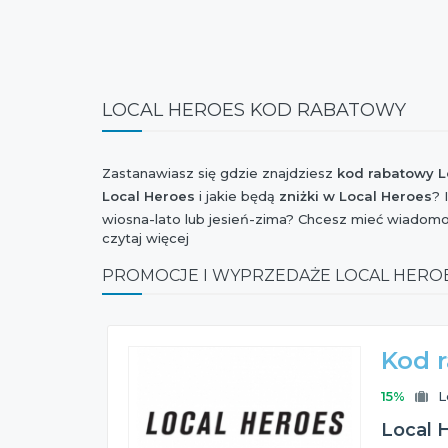
LOCAL HEROES KOD RABATOWY
Zastanawiasz się gdzie znajdziesz
kod rabatowy L
Local Heroes
i jakie będą
zniżki w Local Heroes
? 
wiosna-lato lub jesień-zima? Chcesz mieć wiadom
czytaj więcej
Weekend Zniżek, Stylowe Zakupy, Szaleństwo Zakup
dostępny
kupon rabatowy Local Heroes
? Jesteś 
PROMOCJE I WYPRZEDAŻE LOCAL HERO
Local Heroes
? Chcesz orientować się kiedy jest
Bl
Wszystkie te informacje znajdziesz na naszej stroni
Kod 
15%
L
Local H