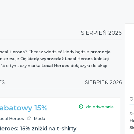
SIERPIEŃ 2026
ocal Heroes
? Chcesz wiedzieć kiedy będzie
promocja
Interesuje Cię
kiedy wyprzedaż Local Heroes
kolekcji
ość o tym, czy marka
Local Heroes
dołączyła do akcji
ów, Extra Zakupy czy I Love Shopping oraz czy jest
ciekaw czy w najbliższym czasie będzie
nowa kolekcja
ES
SIERPIEŃ 2026
ack Friday 2026
i jaki jest
rabat Local Heroes
z tej okazji?
e!
O
rabatowy 15%
do odwołania
St
ocal Heroes
Moda
H
S
eroes: 15% zniżki na t-shirty