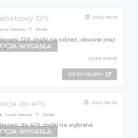
rabatowy 12%
2022-09-01
ocal Heroes
Moda
eroes: 12% zniżki na odzież, obuwie oraz
OCJA WYGASŁA
ria
czytaj więcej
IDŹ DO SKLEPU
ocja do 41%
2022-06-30
Local Heroes
Moda
Heroes: do 41% zniżki na wybrane
OCJA WYGASŁA
ty