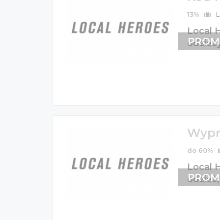
13%
L
Local H
PROM
odzież
Wypr
do 60%
Local 
PROM
odzież