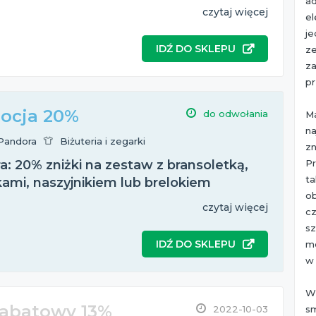
a
czytaj więcej
el
j
IDŹ DO SKLEPU
z
z
pr
ocja 20%
do odwołania
M
na
Pandora
Biżuteria i zegarki
zn
P
: 20% zniżki na zestaw z bransoletką,
t
kami, naszyjnikiem lub brelokiem
o
czytaj więcej
c
s
IDŹ DO SKLEPU
mo
w
Wi
rabatowy 13%
s
2022-10-03