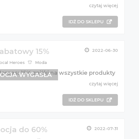
czytaj więcej
IDŹ DO SKLEPU
rabatowy 15%
2022-06-30
ocal Heroes
Moda
eroes: 15% zniżki na wszystkie produkty
OCJA WYGASŁA
czytaj więcej
IDŹ DO SKLEPU
ocja do 60%
2022-07-31