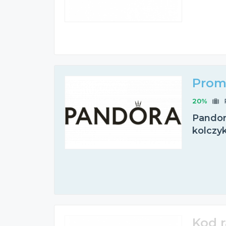
Prom
20%
Pandora
kolczy
Kod 