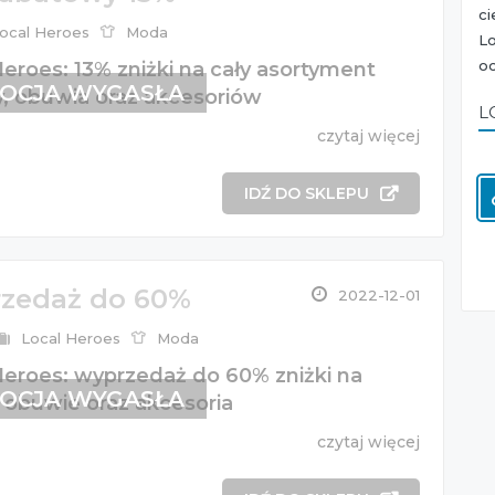
c
ocal Heroes
Moda
L
oc
eroes: 13% zniżki na cały asortyment
OCJA WYGASŁA
y, obuwia oraz akcesoriów
L
czytaj więcej
IDŹ DO SKLEPU
zedaż do 60%
2022-12-01
Local Heroes
Moda
Heroes: wyprzedaż do 60% zniżki na
OCJA WYGASŁA
, obuwie oraz akcesoria
czytaj więcej