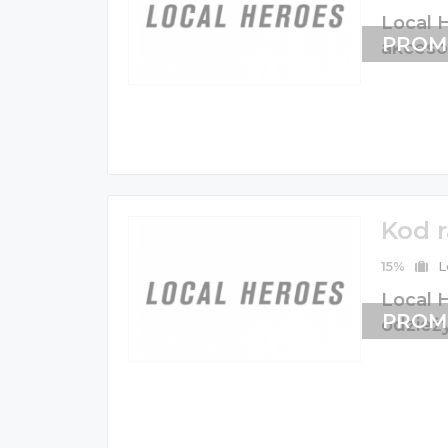
Local H
PROM
akceso
Kod 
15%
L
Local H
PROM
odzieży