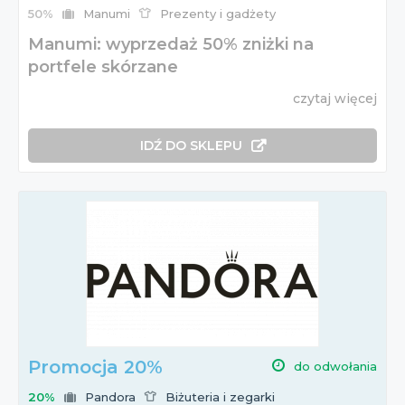
Wszystkie te informacje znajdziesz na naszej stronie!
50%
Manumi
Prezenty i gadżety
Manumi: wyprzedaż 50% zniżki na
portfele skórzane
czytaj więcej
IDŹ DO SKLEPU
Promocja 20%
do odwołania
20%
Pandora
Biżuteria i zegarki