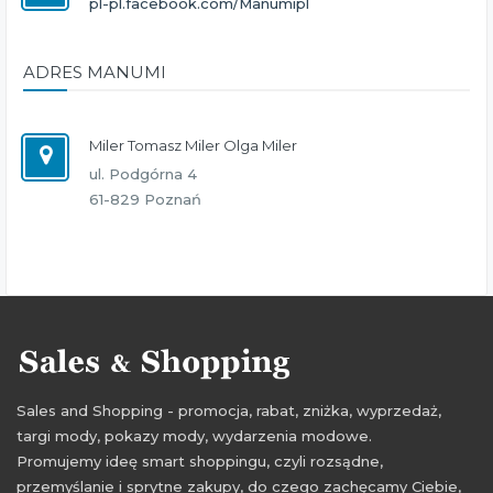
pl-pl.facebook.com/Manumipl
ADRES MANUMI
Miler Tomasz Miler Olga Miler
ul. Podgórna 4
61-829 Poznań
Sales and Shopping - promocja, rabat, zniżka, wyprzedaż,
targi mody, pokazy mody, wydarzenia modowe.
Promujemy ideę smart shoppingu, czyli rozsądne,
przemyślanie i sprytne zakupy, do czego zachęcamy Ciebie,