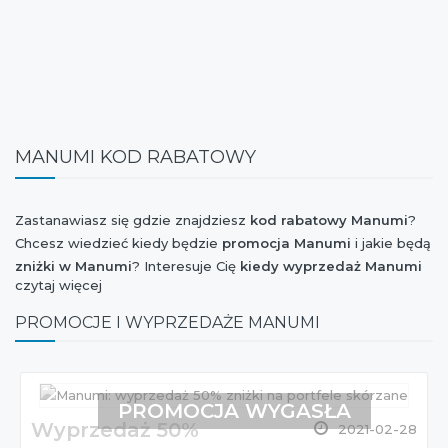
MANUMI KOD RABATOWY
Zastanawiasz się gdzie znajdziesz
kod rabatowy Manumi
?
Chcesz wiedzieć kiedy będzie
promocja Manumi
i jakie będą
zniżki w Manumi
? Interesuje Cię
kiedy wyprzedaż Manumi
czytaj więcej
kolekcji wiosna-lato lub jesień-zima? Chcesz mieć wiadomość
o tym, czy marka
Manumi
dołączyła do akcji Weekend
PROMOCJE I WYPRZEDAŻE MANUMI
Zniżek, Stylowe Zakupy, Szaleństwo Zakupów, Extra Zakupy
czy I Love Shopping oraz czy jest dostępny
kupon rabatowy
Manumi
? Jesteś ciekaw czy w najbliższym czasie będzie
nowa kolekcja Manumi
? Chcesz orientować się kiedy jest
PROMOCJA WYGASŁA
Wyprzedaż 50%
Black Friday 2026
i jaki jest
rabat Manumi
z tej okazji?
2021-02-28