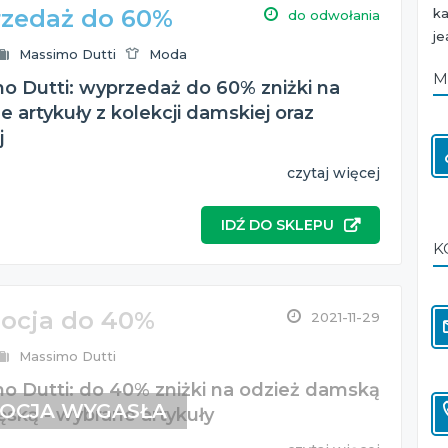
zedaż do 60%
ka
do odwołania
je
Massimo Dutti
Moda
M
o Dutti: wyprzedaż do 60% zniżki na
 artykuły z kolekcji damskiej oraz
j
czytaj więcej
IDŹ DO SKLEPU
K
ocja do 40%
2021-11-29
Massimo Dutti
o Dutti: do 40% zniżki na odzież damską
OCJA WYGASŁA
ęską - wybrane artykuły