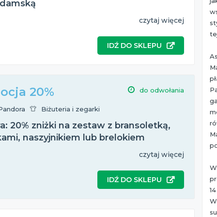
j
 damską
w
czytaj więcej
st
te
IDŹ DO SKLEPU
A
M
pł
ocja 20%
P
do odwołania
g
Pandora
Biżuteria i zegarki
m
r
: 20% zniżki na zestaw z bransoletką,
M
kami, naszyjnikiem lub brelokiem
po
czytaj więcej
W
pr
IDŹ DO SKLEPU
1
W
s