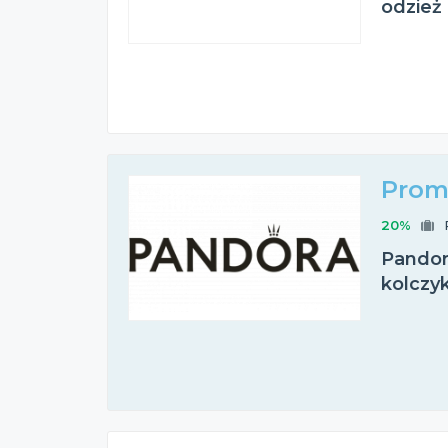
odzież
Prom
20%
Pandora
kolczy