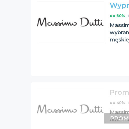
Wypr
do 60%
Massim
wybrane
męskie
Prom
do 40%
Massim
PROM
oraz m