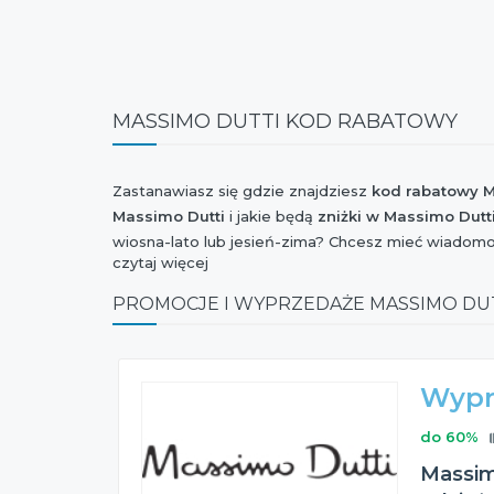
MASSIMO DUTTI KOD RABATOWY
Zastanawiasz się gdzie znajdziesz
kod rabatowy M
Massimo Dutti
i jakie będą
zniżki w Massimo Dutt
wiosna-lato lub jesień-zima? Chcesz mieć wiadom
czytaj więcej
Weekend Zniżek, Stylowe Zakupy, Szaleństwo Zakup
dostępny
kupon rabatowy Massimo Dutti
? Jesteś
PROMOCJE I WYPRZEDAŻE MASSIMO DU
Massimo Dutti
? Chcesz orientować się kiedy jest
B
okazji?
Wszystkie te informacje znajdziesz na naszej stroni
Wypr
do 60%
Massim