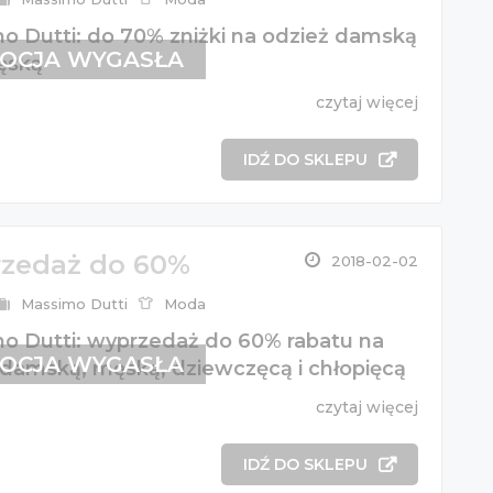
o Dutti: do 70% zniżki na odzież damską
OCJA WYGASŁA
ęską
czytaj więcej
IDŹ DO SKLEPU
zedaż do 60%
2018-02-02
Massimo Dutti
Moda
o Dutti: wyprzedaż do 60% rabatu na
OCJA WYGASŁA
 damską, męską, dziewczęcą i chłopięcą
czytaj więcej
IDŹ DO SKLEPU