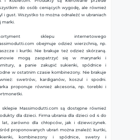
ak i kobietom. Produkty są kierowane przede
szystkim do osób ceniących wygodę, ale również
yl i gust. Wszystko to można odnaleźć w ubraniach
j marki.
sortyment sklepu internetowego
assimodutti.com obejmuje odzież wierzchnią, np.
aszcze i kurtki. Nie brakuje też odzież skórzaną.
anowie mogą zaopatrzyć się w marynarki i
arnitury, a panie zakupić sukienki, spódnice i
odne w ostatnim czasie kombinezony. Nie brakuje
ównież: swetrów, kardiganów, koszul i spodni.
arka proponuje również akcesoria, np. torebki i
rtmonetki.
 sklepie Massimodutti.com są dostępne również
odukty dla dzieci. Firma ubrania dla dzieci od 4 do
4 lat, zarówno dla chłopców, jak i dziewczynek.
śród proponowanych ubrań można znaleźć: kurtki,
ukienki, kombinezony i spódnice, swetry i