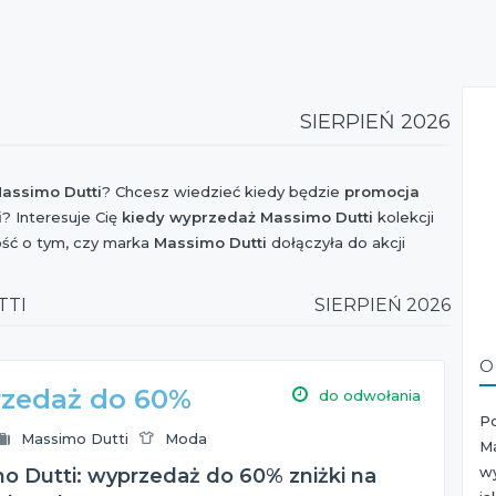
SIERPIEŃ 2026
assimo Dutti
? Chcesz wiedzieć kiedy będzie
promocja
i
? Interesuje Cię
kiedy wyprzedaż Massimo Dutti
kolekcji
ość o tym, czy marka
Massimo Dutti
dołączyła do akcji
ów, Extra Zakupy czy I Love Shopping oraz czy jest
 ciekaw czy w najbliższym czasie będzie
nowa kolekcja
TTI
SIERPIEŃ 2026
lack Friday 2026
i jaki jest
rabat Massimo Dutti
z tej
O
e!
zedaż do 60%
do odwołania
P
Massimo Dutti
Moda
M
w
o Dutti: wyprzedaż do 60% zniżki na