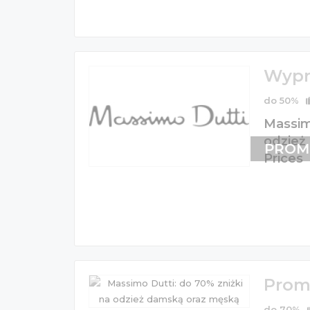
Wypr
do 50%
Massim
odzież
PROM
Prices
Prom
do 70%