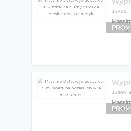
Wypr
do 60%
Massim
PROM
ciuchy
Wypr
do 50%
Massim
PROM
odzież,