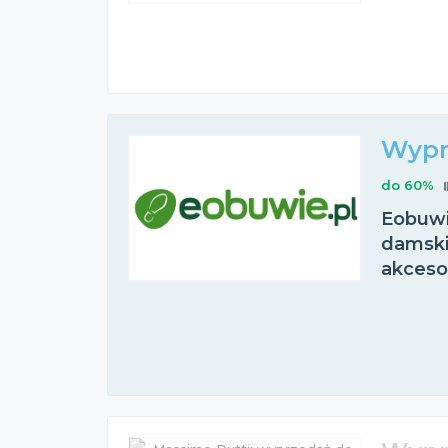
Wypr
do 60%
Eobuwi
damskie
akceso