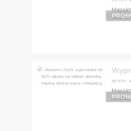
Massim
PROM
oraz m
Wypr
do 60%
Massim
PROM
odzież