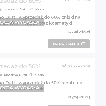
zedaż do 60%
do odwołania
Massimo Dutti
Moda
o Dutti: wyprzedaż do 60% zniżki na
OCJA WYGASŁA
 damskie i męskie oraz kosmetyki
czytaj więcej
IDŹ DO SKLEPU
zedaż do 50%
do odwołania
Massimo Dutti
Moda
o Dutti: wyprzedaż do 50% rabatu na
OCJA WYGASŁA
 obuwie oraz torebki
czytaj więcej