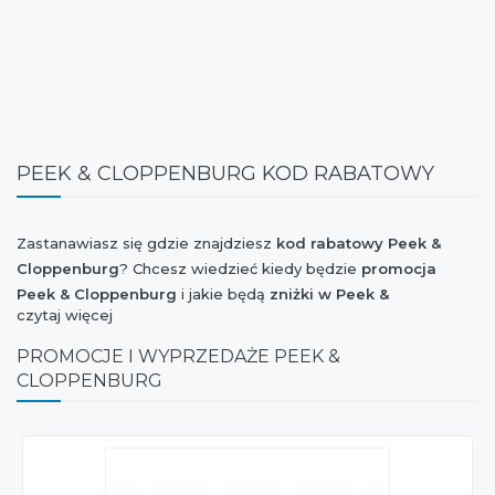
PEEK & CLOPPENBURG KOD RABATOWY
Zastanawiasz się gdzie znajdziesz
kod rabatowy Peek &
Cloppenburg
? Chcesz wiedzieć kiedy będzie
promocja
Peek & Cloppenburg
i jakie będą
zniżki w Peek &
czytaj więcej
Cloppenburg
? Interesuje Cię
kiedy wyprzedaż Peek &
Cloppenburg
kolekcji wiosna-lato lub jesień-zima? Chcesz
PROMOCJE I WYPRZEDAŻE PEEK &
mieć wiadomość o tym, czy marka
Peek & Cloppenburg
CLOPPENBURG
dołączyła do akcji Weekend Zniżek, Stylowe Zakupy,
Szaleństwo Zakupów, Extra Zakupy czy I Love Shopping oraz
czy jest dostępny
kupon rabatowy Peek & Cloppenburg
?
Jesteś ciekaw czy w najbliższym czasie będzie
nowa