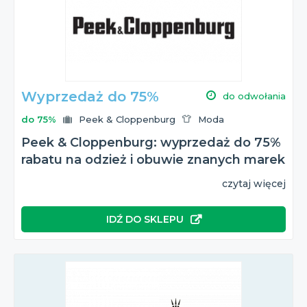
kolekcja Peek & Cloppenburg
? Chcesz orientować się kiedy
jest
Black Friday 2026
i jaki jest
rabat Peek & Cloppenburg
z tej okazji?
Wszystkie te informacje znajdziesz na naszej stronie!
Wyprzedaż do 75%
do odwołania
do 75%
Peek & Cloppenburg
Moda
Peek & Cloppenburg: wyprzedaż do 75%
rabatu na odzież i obuwie znanych marek
czytaj więcej
IDŹ DO SKLEPU