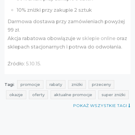
10% zniżki przy zakupie 2 sztuk
Darmowa dostawa przy zamówieniach powyżej
99 zł.
Akcja rabatowa obowiązuje w
sklepie online
oraz
sklepach stacjonarnych i potrwa do odwołania.
Źródło:
5.10.15.
Tagi:
promocje
rabaty
zniżki
przeceny
okazje
oferty
aktualne promocje
super zniżki
promocje 5.10.15.
rabaty 5.10.15.
zniżki 5.10.15.
POKAŻ WSZYSTKIE TAGI
przeceny 5.10.15.
okazje 5.10.15.
oferty 5.10.15.
promocje na odzież
rabaty na odzież