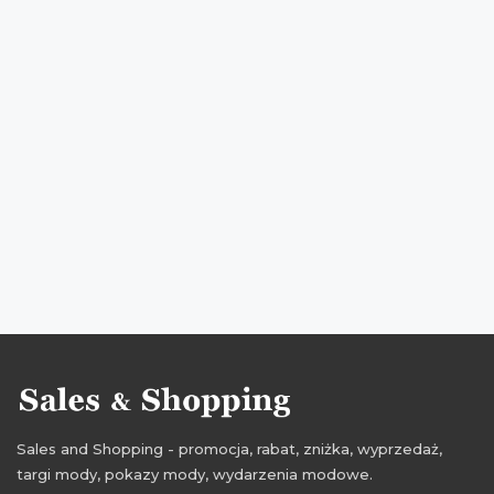
zniżki na odzież
przeceny na odzież
okazje na odzież
oferty na odzież
promocjada
promocje dla dzieci
rabaty dla dzieci
zniżki dla dzieci
przeceny dla dzieci
okazje dla dzieci
oferty dla dzieci
promocje grudzień
rabaty grudzień
zniżki grudzień
promocje 2016
rabaty 2016
zniżki 2016
promocje grudzień 2016
rabaty grudzień 2016
zniżki grudzień 2016
Sales and Shopping - promocja, rabat, zniżka, wyprzedaż,
targi mody, pokazy mody, wydarzenia modowe.