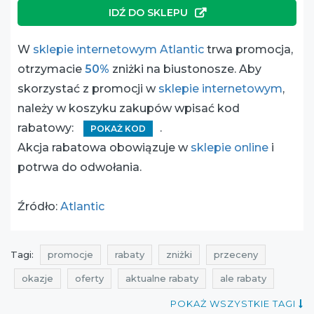
IDŹ DO SKLEPU
W
sklepie internetowym Atlantic
trwa promocja,
otrzymacie
50%
zniżki na biustonosze. Aby
skorzystać z promocji w
sklepie internetowym
,
należy w koszyku zakupów wpisać kod
rabatowy:
.
POKAŻ KOD
Akcja rabatowa obowiązuje w
sklepie online
i
potrwa do odwołania.
Źródło:
Atlantic
Tagi:
promocje
rabaty
zniżki
przeceny
okazje
oferty
aktualne rabaty
ale rabaty
promocje na biustonosze
POKAŻ WSZYSTKIE TAGI