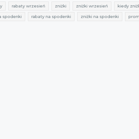
y
rabaty wrzesień
zniżki
zniżki wrzesień
kiedy zniż
a spodenki
rabaty na spodenki
zniżki na spodenki
prom
wyprzedaż 2021
promocje 2021
rabaty 2021
zniżki 20
21
zniżki wrzesień 2021
promocje październik 2021
rab