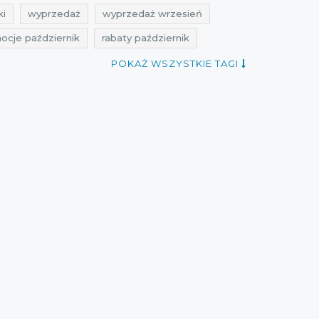
ki
wyprzedaż
wyprzedaż wrzesień
ocje październik
rabaty październik
21
wyprzedaż wrzesień 2021
POKAŻ WSZYSTKIE TAGI
aty październik 2021
zniżki październik 2021