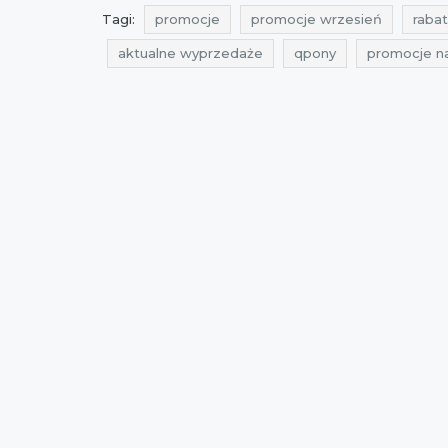
Tagi:
promocje
promocje wrzesień
rabat
aktualne wyprzedaże
qpony
promocje n
zniżki październik
wyprzedaż październik
promocje wrzesień 2021
rabaty wrzesień 20
wyprzedaż październik 2021