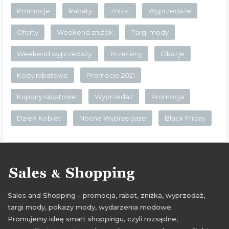
Promocje
Rabaty
Zniżki
Wyprzedaże
Oferty
Weekend zniżek
Targi mody
Weekend wyprzedaży
Przeceny
Okazje
Kody rabatowe
Promocje 2021
Kupony rabatowe
Wyprzedaż
Promocja
Dzień Kobiet
Nocne Wyprzedaże
Black Friday
Sales and Shopping - promocja, rabat, zniżka, wyprzedaż,
targi mody, pokazy mody, wydarzenia modowe.
Promujemy ideę smart shoppingu, czyli rozsądne,