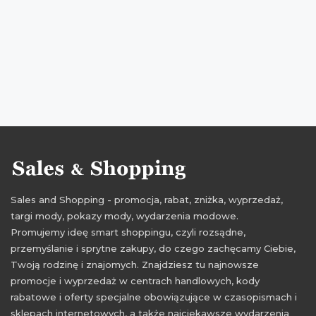
zniżki 2017
wyprzedaż styczeń 2017
promocje styczeń 2017
rabaty styczeń 2017
zniżki styczeń 2017
wyprzedaż bershka
promocje luty 2017
rabaty luty 2017
zniżki luty 2017
wyprzedaż luty 2017
Sales and Shopping - promocja, rabat, zniżka, wyprzedaż,
targi mody, pokazy mody, wydarzenia modowe.
Promujemy ideę smart shoppingu, czyli rozsądne,
przemyślanie i sprytne zakupy, do czego zachęcamy Ciebie,
Twoją rodzinę i znajomych. Znajdziesz tu najnowsze
promocje i wyprzedaż w centrach handlowych, kody
rabatowe i oferty specjalne obowiązujące w czasopismach i
sklepach internetowych, a także najciekawsze wydarzenia