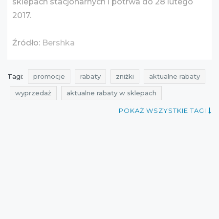
sklepach stacjonarnych i potrwa do 28 lutego
2017.
Źródło:
Bershka
Tagi:
promocje
rabaty
zniżki
aktualne rabaty
wyprzedaż
aktualne rabaty w sklepach
blue pocket
promocje na odzież
rabaty na odzież
POKAŻ WSZYSTKIE TAGI
zniżki na odzież
wyprzedaż na odzież
promocje bershka
rabaty bershka
zniżki bershka
promocje luty
rabaty luty
zniżki luty
wyprzedaż luty
promocje styczeń
rabaty styczeń
zniżki styczeń
wyprzedaż styczeń
wyprzedaż 2017
promocje 2017
rabaty 2017