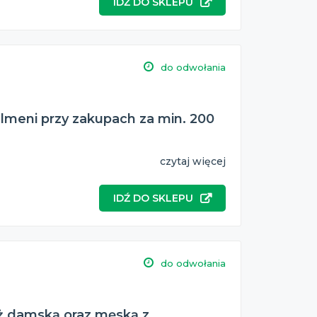
IDŹ DO SKLEPU
do odwołania
elmeni przy zakupach za min. 200
czytaj więcej
IDŹ DO SKLEPU
do odwołania
eż damską oraz męską z