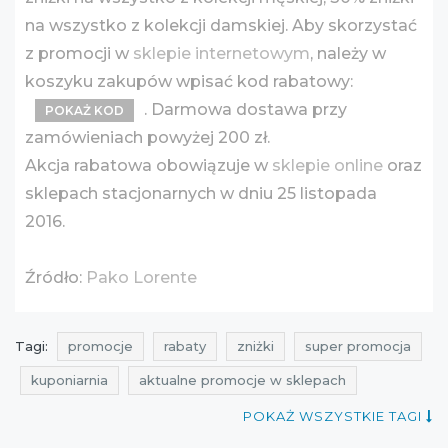
na wszystko z kolekcji damskiej. Aby skorzystać
z promocji w
sklepie internetowym
, należy w
koszyku zakupów wpisać kod rabatowy:
. Darmowa dostawa przy
POKAŻ KOD
zamówieniach powyżej 200 zł.
Akcja rabatowa obowiązuje w
sklepie online
oraz
sklepach stacjonarnych w dniu 25 listopada
2016.
Źródło:
Pako Lorente
Tagi:
promocje
rabaty
zniżki
super promocja
kuponiarnia
aktualne promocje w sklepach
promocje pako lorente
rabaty pako lorente
POKAŻ WSZYSTKIE TAGI