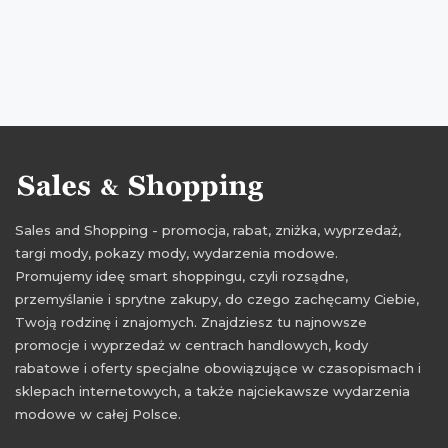
oferty camaïeu
promocje październik
rabaty październik
zniżki październik
promocje 2016
rabaty 2016
zniżki 2016
promocje październik 2016
rabaty październik 2016
zniżki październik 2016
promocje wrzesień 2016
rabaty wrzesień 2016
zniżki wrzesień 2016
Sales and Shopping - promocja, rabat, zniżka, wyprzedaż,
targi mody, pokazy mody, wydarzenia modowe.
Promujemy ideę smart shoppingu, czyli rozsądne,
przemyślanie i sprytne zakupy, do czego zachęcamy Ciebie,
Twoją rodzinę i znajomych. Znajdziesz tu najnowsze
promocje i wyprzedaż w centrach handlowych, kody
rabatowe i oferty specjalne obowiązujące w czasopismach i
sklepach internetowych, a także najciekawsze wydarzenia
modowe w całej Polsce.