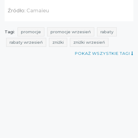
Źródło:
Camaieu
Tagi:
promocje
promocje wrzesień
rabaty
rabaty wrzesień
zniżki
zniżki wrzesień
przeceny
okazje
oferty
gdzie rabaty
POKAŻ WSZYSTKIE TAGI
promocje na obuwie
rabaty na obuwie
zniżki na obuwie
przeceny na obuwie
okazje na obuwie
oferty na obuwie
promocje na odzież
rabaty na odzież
zniżki na odzież
przeceny na odzież
okazje na odzież
oferty na odzież
upust
promocje camaïeu
rabaty camaïeu
zniżki camaïeu
przeceny camaïeu
okazje camaïeu