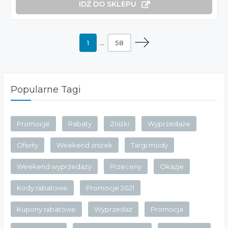
IDŹ DO SKLEPU
1
…
58
Popularne Tagi
Promocje
Rabaty
Zniżki
Wyprzedaże
Oferty
Weekend zniżek
Targi mody
Weekend wyprzedaży
Przeceny
Okazje
Kody rabatowe
Promocje 2021
Kupony rabatowe
Wyprzedaż
Promocja